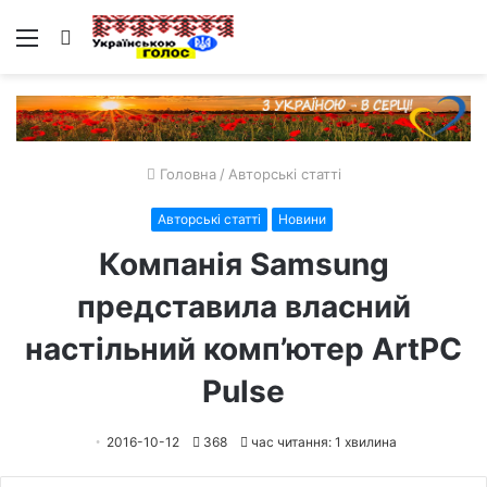
Меню
Пошук
Головна
/
Авторські статті
Авторські статті
Новини
Компанія Samsung
представила власний
настільний комп’ютер ArtPC
Pulse
2016-10-12
368
час читання: 1 хвилина