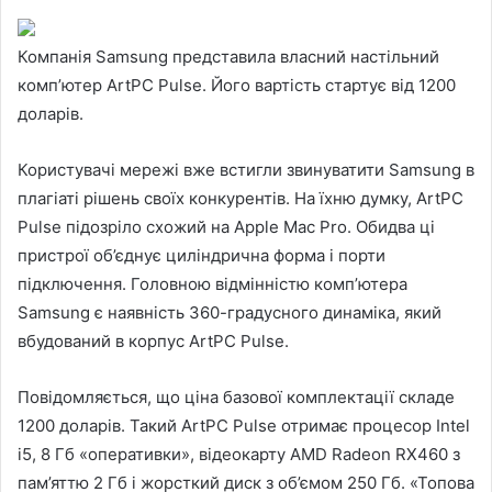
Компанія Samsung представила власний настільний
комп’ютер ArtPC Pulse. Його вартість стартує від 1200
доларів.
Користувачі мережі вже встигли звинуватити Samsung в
плагіаті рішень своїх конкурентів. На їхню думку, ArtPC
Pulse підозріло схожий на Apple Mac Pro. Обидва ці
пристрої
об’єднує циліндрична форма і порти
підключення. Головною відмінністю комп’ютера
Samsung є наявність 360-градусного динаміка, який
вбудований в корпус ArtPC Pulse.
Повідомляється, що ціна базової комплектації складе
1200 доларів. Такий ArtPC Pulse отримає процесор Intel
i5, 8 Гб «оперативки», відеокарту AMD Radeon RX460 з
пам’яттю 2 Гб і жорсткий диск з об’ємом 250 Гб. «Топова