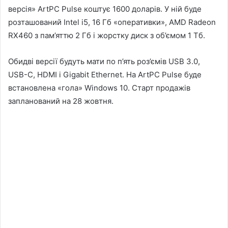
версія» ArtPC Pulse коштує 1600 доларів. У ній буде
розташований Intel i5, 16 Гб «оперативки», AMD Radeon
RX460 з пам’яттю 2 Гб і жорстку диск з об’ємом 1 Тб.
Обидві версії будуть мати по п’ять роз’ємів USB 3.0,
USB-C, HDMI і Gigabit Ethernet. На ArtPC Pulse буде
встановлена «гола» Windows 10. Старт продажів
запланований на 28 жовтня.