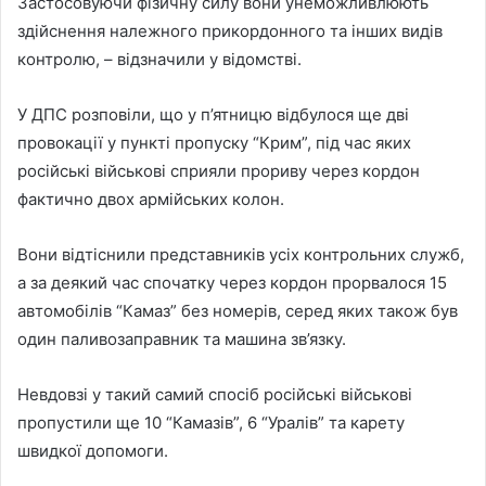
Застосовуючи фізичну силу вони унеможливлюють
здійснення належного прикордонного та інших видів
контролю, – відзначили у відомстві.
У ДПС розповіли, що у п’ятницю відбулося ще дві
провокації у пункті пропуску “Крим”, під час яких
російські військові сприяли прориву через кордон
фактично двох армійських колон.
Вони відтіснили представників усіх контрольних служб,
а за деякий час спочатку через кордон прорвалося 15
автомобілів “Камаз” без номерів, серед яких також був
один паливозаправник та машина зв’язку.
Невдовзі у такий самий спосіб російські військові
пропустили ще 10 “Камазів”, 6 “Уралів” та карету
швидкої допомоги.