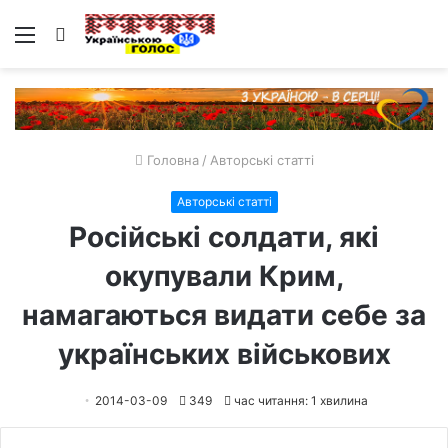
Меню
Пошук
Головна
/
Авторські статті
Авторські статті
Російські солдати, які
окупували Крим,
намагаються видати себе за
українських військових
2014-03-09
349
час читання: 1 хвилина