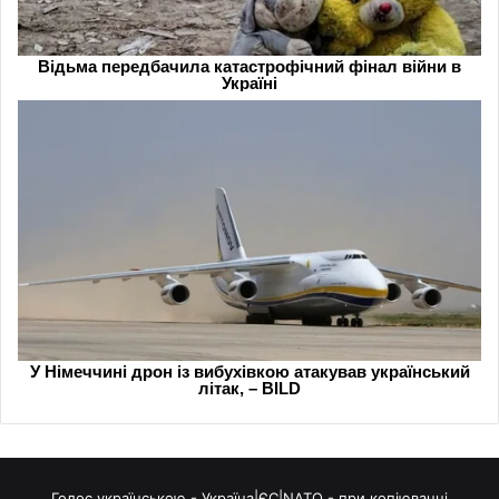
Голос українською - Україна|ЄС|NATO - при копіюванні