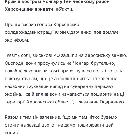
Крим півострові Чонгар у Генічеському районі
Херсонщини приватні об’єкти.
Про це заявив голова Херсонської
облдержадміністрації Юрій Одарченко, повідомляє
Укрінформ.
“Уявіть собі, військові РФ зайшли на Херсонську землю.
Сьогодні вони просунулись на Чонгар, брутально,
нахабно захопивши там і приватну власність, і готель. І
показують нам, що це абсолютно чітка інтервенція,
нахабний і зухвалий напад на суверенну державу
Україна. І свій вплив вони намагаються поширити на ці
території Херсонської області”, – зазначив Одарченко.
Разом з тим він запевнив, “що ми там чітко будемо
стояти на заваді цього і не дамо поширювати цей
вплив”.