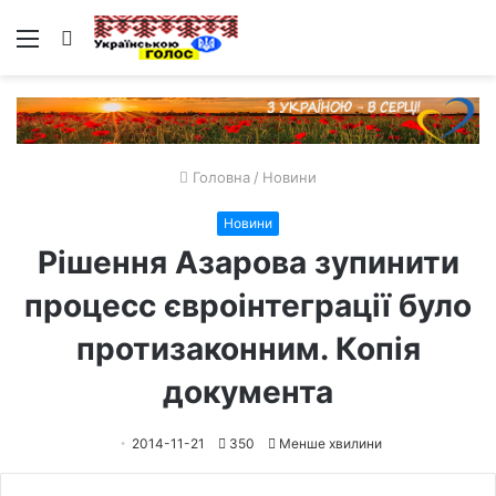
Меню
Пошук
Головна
/
Новини
Новини
Рішення Азарова зупинити
процеcс євроінтеграції було
протизаконним. Копія
документа
2014-11-21
350
Менше хвилини