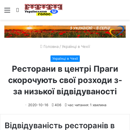
Меню
Пошук
Головна
/
Українці в Чехії
Українці в Чехії
Ресторани в центрі Праги
скорочують свої розходи з-
за низької відвідуваності
2020-10-16
406
час читання: 1 хвилина
Відвідуваність ресторанів в