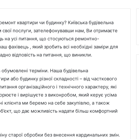
ремонт квартири чи будинку? Київська будівельна
 свої послуги, зателефонувавши нам, Ви отримаєте
дь на усі питання, що стосуються ремонтно-
аш фахівець , який зробить всі необхідні заміри для
адно відповість на питання, що виникли.
 в обумовлені терміни. Наша будівельна
ри або будинку різної складності – від часткового
итання організаційного і технічного характеру, які
орюєте і вирішуєте з виконробом, який керує усіма
і клієнта ми беремо на себе закупівлю, а також
об’єкт, що дає можливість надати більш комфортний
ну старої обробки без внесення кардинальних змін.