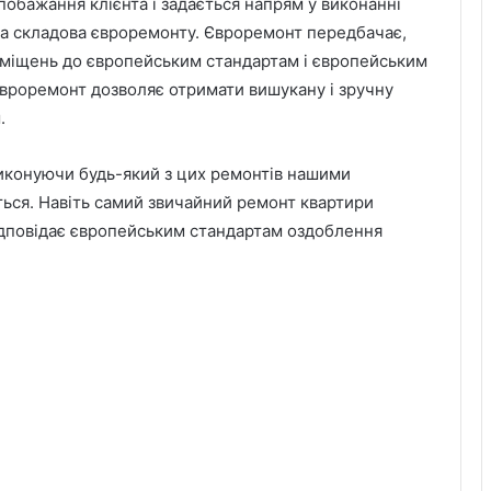
побажання клієнта і задається напрям у виконанні
на складова євроремонту. Євроремонт передбачає,
міщень до європейським стандартам і європейським
Євроремонт дозволяє отримати вишукану і зручну
.
виконуючи будь-який з цих ремонтів нашими
ється. Навіть самий звичайний ремонт квартири
відповідає європейським стандартам оздоблення