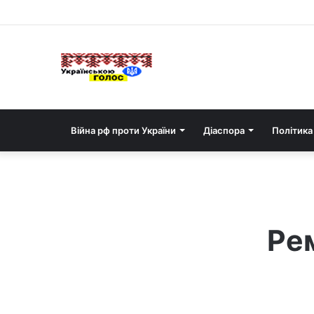
Війна рф проти України
Діаспора
Політика
Рем