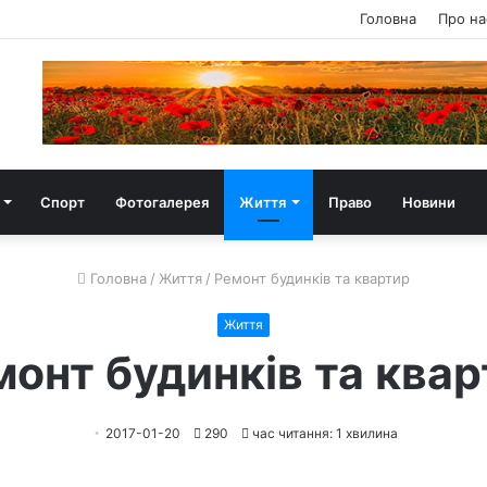
Головна
Про на
Спорт
Фотогалерея
Життя
Право
Новини
Головна
/
Життя
/
Ремонт будинків та квартир
Життя
онт будинків та ква
2017-01-20
290
час читання: 1 хвилина