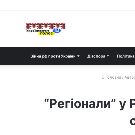
Війна рф проти України
Діаспора
Політика
Головна
/
Автор
“Регіонали” у 