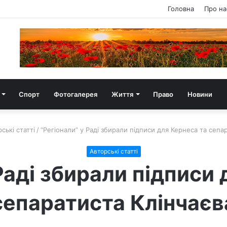
Головна
Про на
Спорт
Фотогалерея
Життя
Право
Новини
ські статті
/
“Регіонали” у Раді збирали підписи для Кернеса та сепа
Авторські статті
Раді збирали підписи
сепаратиста Клінчаєв