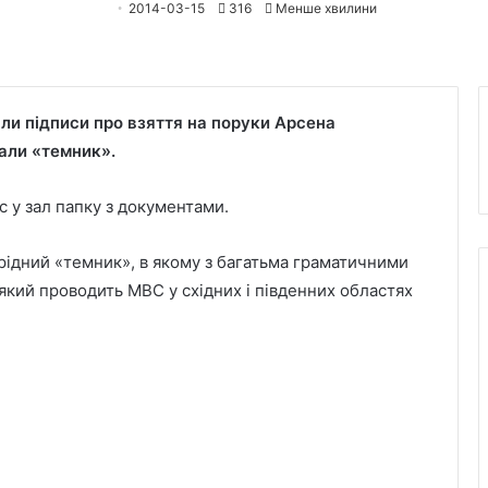
2014-03-15
316
Менше хвилини
рали підписи про взяття на поруки Арсена
чали «темник».
с у зал папку з документами.
єрідний «темник», в якому з багатьма граматичними
кий проводить МВС у східних і південних областях