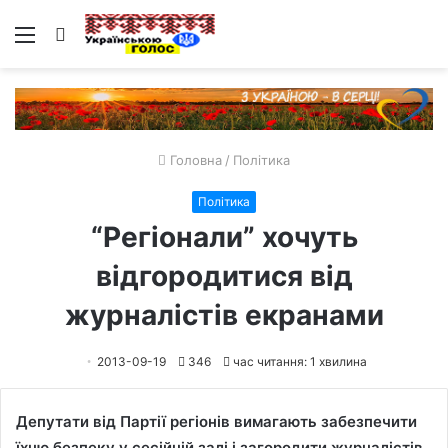
Меню
Пошук
Головна
/
Політика
Політика
“Регіонали” хочуть
відгородитися від
журналістів екранами
2013-09-19
346
час читання: 1 хвилина
Депутати від Партії регіонів вимагають забезпечити
їхню безпеку у сесійній залі і загородити журналістів