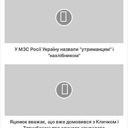
У МЗС Росії Україну назвали "утриманцем" і
"нахлібником"
Яценюк вважає, що вже домовився з Кличком і