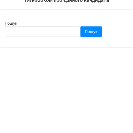
Тягнибоком про єдиного кандидата
Пошук
Пошук