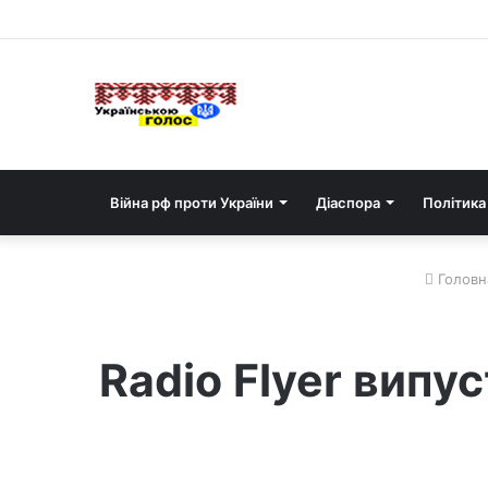
Війна рф проти України
Діаспора
Політика
Головн
Radio Flyer випу