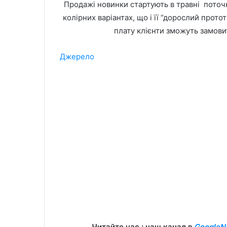
Продажі новинки стартують в травні поточн
колірних варіантах, що і її “дорослий прото
плату клієнти зможуть замови
Джерело
Читайте нас : наш канал в
GoogleN