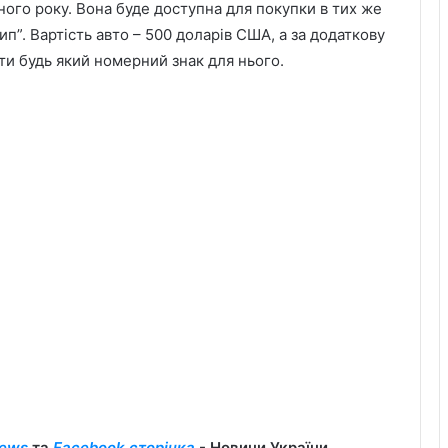
ого року. Вона буде доступна для покупки в тих же
тип”. Вартість авто – 500 доларів США, а за додаткову
ти будь який номерний знак для нього.
ews
та
Facebook сторінка
- Новини України