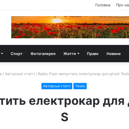
Головна
Про на
Спорт
Фотогалерея
Життя
Право
Новини
а
/
Авторські статті
/
Radio Flyer випустить електрокар для дітей Tesl
Авторські статті
Техно
стить електрокар для 
S