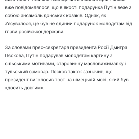
вже повідомлялося, що в якості подарунка Путін везе з
собою ансамбль донських козаків. Однак, як
з’ясувалося, це був не єдиний подарунок молодятам від
глави російської держави.
За словами прес-секретаря президента Росії Дмитра
Пєскова, Путін подарував молодятам картину з
сільськими мотивами, старовинну масловижималку і
тульський самовар. Пєсков також зазначив, що
президент виголосив тост на німецькій мові, який був
«досить довгим».