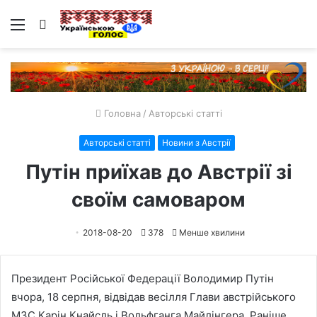
Меню
Пошук
Головна
/
Авторські статті
Авторські статті
Новини з Австрії
Путін приїхав до Австрії зі
своїм самоваром
2018-08-20
378
Менше хвилини
Президент Російської Федерації Володимир Путін
вчора, 18 серпня, відвідав весілля Глави австрійського
МЗС Карін Кнайсль і Вольфганга Майлінгера. Раніше