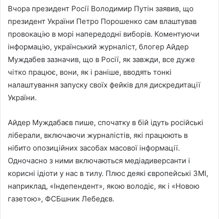
Вчора президент Росії Володимир Путін заявив, що
президент України Петро Порошенко сам влаштував
провокацію в морі напередодні виборів. Коментуючи
інформацію, український журналіст, блогер Айдер
Муждабев зазначив, що в Росії, як завжди, все дуже
чітко працює, вони, як і раніше, вводять тонкі
налаштування запуску своїх фейків для дискредитації
України.
Айдер Муждабаєв пише, спочатку в бій ідуть російські
ліберали, включаючи журналістів, які працюють в
нібито опозиційних засобах масової інформації.
Одночасно з ними включаються медіадиверсанти і
корисні ідіоти у нас в тилу. Плюс деякі європейські ЗМІ,
наприклад, «Індепендент», якою володіє, як і «Новою
газетою», ФСБшник Лебедєв.