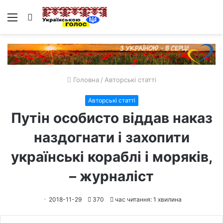
Меню
Пошук
Головна
/
Авторські статті
Авторські статті
Путін особисто віддав наказ
наздогнати і захопити
українські кораблі і моряків,
– журналіст
2018-11-29
370
час читання: 1 хвилина