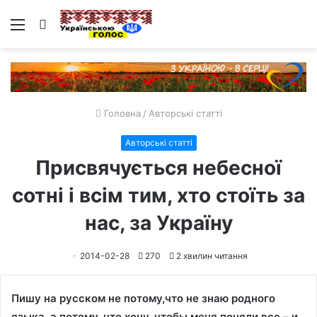
Меню
Пошук
Головна
/
Авторські статті
Авторські статті
Присвячується небесної
сотні і всім тим, хто стоїть за
нас, за Україну
2014-02-28
270
2 хвилин читання
Пишу на русском не потому,что не знаю родного
языка, а потому, что хочу, чтобы меня поняли все – и