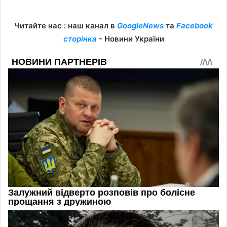
Читайте нас : наш канал в
GoogleNews
та
Facebook
сторінка
- Новини України