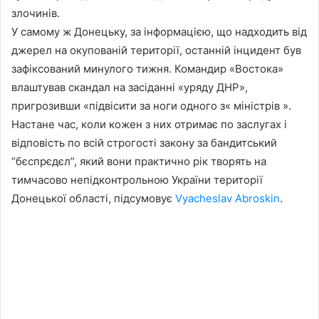
злочинів.
У самому ж Донецьку, за інформацією, що надходить від
джерел на окупованій території, останній інцидент був
зафіксований минулого тижня. Командир «Востока»
влаштував скандал на засіданні «уряду ДНР»,
пригрозивши «підвісити за ноги одного з« міністрів ».
Настане час, коли кожен з них отримає по заслугах і
відповість по всій строгості закону за бандитський
“бєспрєдєл”, який вони практично рік творять на
тимчасово непідконтрольною України території
Донецької області, підсумовує
Vyacheslav Abroskin
.