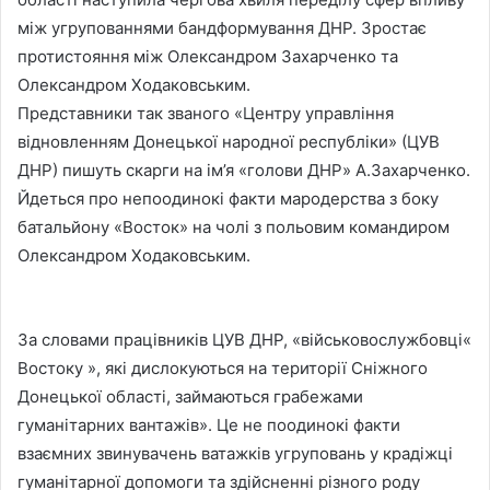
між угрупованнями бандформування ДНР. Зростає
протистояння між Олександром Захарченко та
Олександром Ходаковським.
Представники так званого «Центру управління
відновленням Донецької народної республіки» (ЦУВ
ДНР) пишуть скарги на ім’я «голови ДНР» А.Захарченко.
Йдеться про непоодинокі факти мародерства з боку
батальйону «Восток» на чолі з польовим командиром
Олександром Ходаковським.
За словами працівників ЦУВ ДНР, «військовослужбовці«
Востоку », які дислокуються на території Сніжного
Донецької області, займаються грабежами
гуманітарних вантажів». Це не поодинокі факти
взаємних звинувачень ватажків угруповань у крадіжці
гуманітарної допомоги та здійсненні різного роду