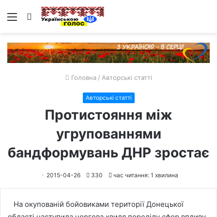
Меню
Пошук
Головна
/
Авторські статті
Авторські статті
Протистояння між
угрупованнями
бандформувань ДНР зростає
2015-04-26
330
час читання: 1 хвилина
На окупованій бойовиками території Донецької
області наступила чергова хвиля переділу сфер впливу