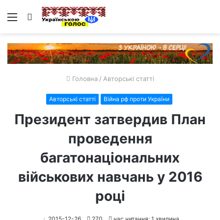
Меню
Пошук
Головна
/
Авторські статті
Авторські статті
Війна рф проти України
Президент затвердив План
проведення
багатонаціональних
військових навчань у 2016
році
2015-12-26
270
час читання: 1 хвилина