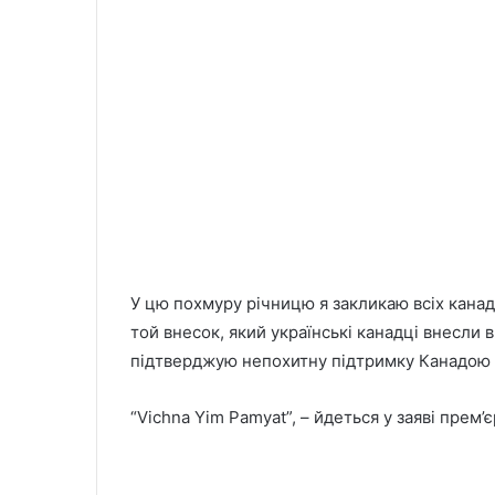
У цю похмуру річницю я закликаю всіх канад
той внесок, який українські канадці внесли в
підтверджую непохитну підтримку Канадою ві
“Vichna Yim Pamyat”, – йдеться у заяві прем’