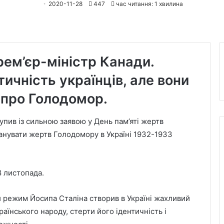
2020-11-28
447
час читання: 1 хвилина
рем’єр-міністр Канади.
тичність українців, але вони
 про Голодомор.
пив із сильною заявою у День пам’яті жертв
анувати жертв Голодомору в Україні 1932-1933
 листопада.
й режим Йосипа Сталіна створив в Україні жахливий
аїнського народу, стерти його ідентичність і