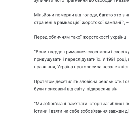
зупинити його прагнення до свободи і незал
Мільйони померли від голоду, багато хто з н
страчені в рамках цієї жорстокої кампанії”, 
Перед обличчям такої жорстокості українці 
“Вони твердо трималися своєї мови і своєї 
придушувати і переслідувати їх. У 1991 році, 
правління, Україна проголосила незалежність
Протягом десятиліть зловісна реальність Го
були приховані від світу, підкреслив він.
“Ми зобов’язані пам’ятати історії загиблих і
істини і взяти на себе зобов’язання завжди 