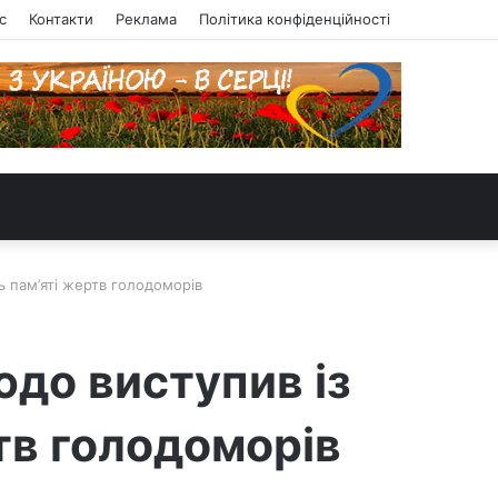
с
Контакти
Реклама
Політика конфіденційності
ь пам’яті жертв голодоморів
юдо виступив із
тв голодоморів