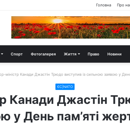
Головна
Про на
Спорт
Фотогалерея
Життя
Право
Новини
єр-міністр Канади Джастін Трюдо виступив із сильною заявою у Ден
ЄС|NATO
р Канади Джастін Тр
ю у День пам’яті жер