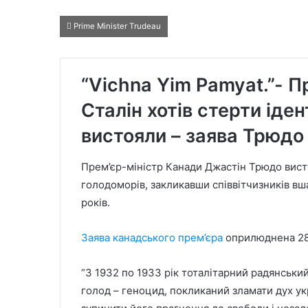
Prime Minister Trudeau
“Vichna Yim Pamyat.”- П
Сталін хотів стерти іден
вистояли – заява Трюдо
Прем’єр-міністр Канади Джастін Трюдо висту
голодоморів, закликавши співвітчизників вш
років.
Заява канадського прем’єра
оприлюднена 28
“З 1932 по 1933 рік тоталітарний радянськи
голод – геноцид, покликаний зламати дух укр