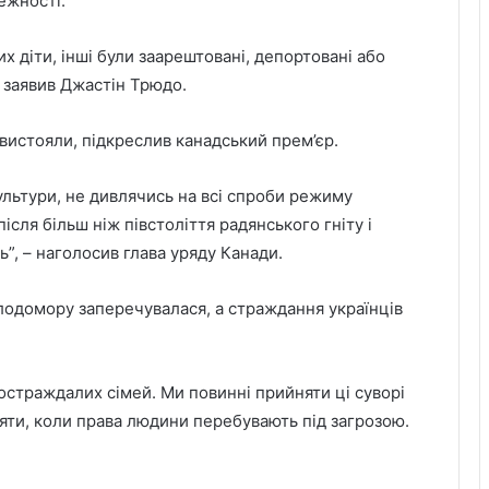
ежності.
их діти, інші були заарештовані, депортовані або
– заявив Джастін Трюдо.
вистояли, підкреслив канадський прем’єр.
культури, не дивлячись на всі спроби режиму
після більш ніж півстоліття радянського гніту і
”, – наголосив глава уряду Канади.
лодомору заперечувалася, а страждання українців
 постраждалих сімей. Ми повинні прийняти ці суворі
діяти, коли права людини перебувають під загрозою.