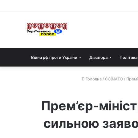
Війна рф проти України
Діаспора
Політика
Головна
/
ЄС|NATO
/
Прем’
Прем’єр-мініст
сильною заяво