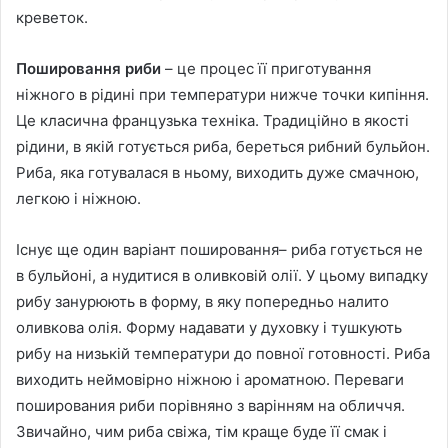
креветок.
Пошировання риби
– це процес її приготування
ніжного в рідині при температури нижче точки кипіння.
Це класична французька техніка. Традиційно в якості
рідини, в якій готується риба, береться рибний бульйон.
Риба, яка готувалася в ньому, виходить дуже смачною,
легкою і ніжною.
Існує ще один варіант пошировання– риба готується не
в бульйоні, а нудитися в оливковій олії. У цьому випадку
рибу занурюють в форму, в яку попередньо налито
оливкова олія. Форму надавати у духовку і тушкують
рибу на низькій температури до повної готовності. Риба
виходить неймовірно ніжною і ароматною. Переваги
поширования риби порівняно з варінням на обличчя.
Звичайно, чим риба свіжа, тім краще буде її смак і