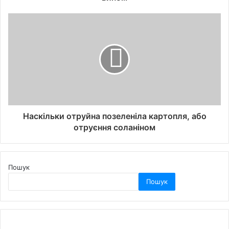
Наскільки отруйна позеленіла картопля, або
отруєння соланіном
Пошук
Пошук