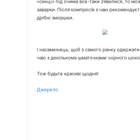
«синці» під очима все-таки з’явилися, то м
заварки. Після компресів з чаю рекомендує
дрібні зморшки.
І насамкінець, щоб з самого ранку одержати
чаю з декількома шматочками чорного шоко
Тож будьте красиві щодня!
Джерело