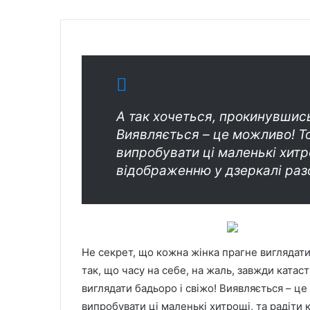
А так хочеться, прокинувшись
Виявляється – це можливо! Т
випробувати ці маленькі хитр
відображенню у дзеркалі раз
Не секрет, що кожна жінка прагне виглядати
так, що часу на себе, на жаль, завжди катас
виглядати бадьоро і свіжо! Виявляється – ц
випробувати ці маленькі хитрощі, та радіти