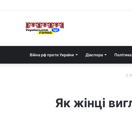
Війна рф проти України
Діаспора
Політика
Г
Як жінці ви