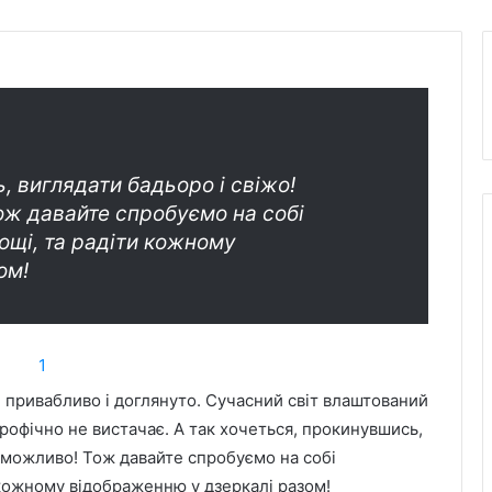
, виглядати бадьоро і свіжо!
ож давайте спробуємо на собі
ощі, та радіти кожному
ом!
 привабливо і доглянуто. Сучасний світ влаштований
трофічно не вистачає. А так хочеться, прокинувшись,
е можливо! Тож давайте спробуємо на собі
 кожному відображенню у дзеркалі разом!