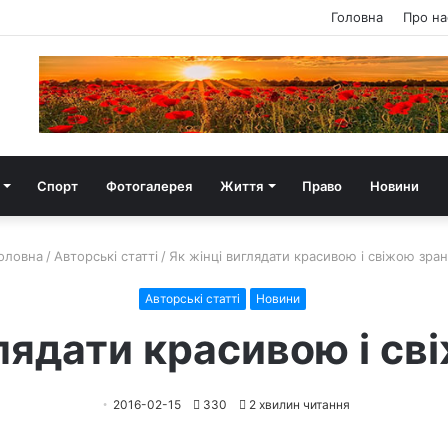
Головна
Про на
Спорт
Фотогалерея
Життя
Право
Новини
оловна
/
Авторські статті
/
Як жінці виглядати красивою і свіжою зра
Авторські статті
Новини
глядати красивою і св
2016-02-15
330
2 хвилин читання