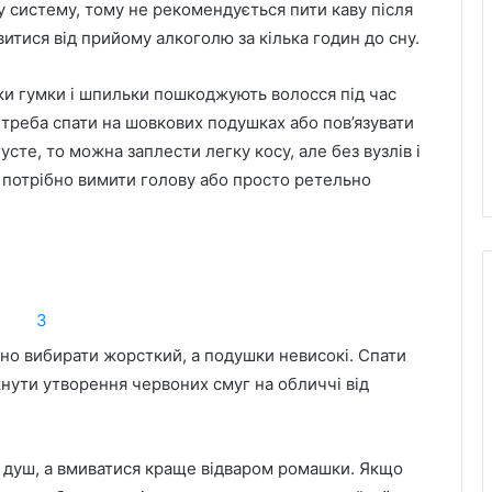
 систему, тому не рекомендується пити каву після
итися від прийому алкоголю за кілька годин до сну.
льки гумки і шпильки пошкоджують волосся під час
, треба спати на шовкових подушках або пов’язувати
усте, то можна заплести легку косу, але без вузлів і
, потрібно вимити голову або просто ретельно
но вибирати жорсткий, а подушки невисокі. Спати
кнути утворення червоних смуг на обличчі від
 душ, а вмиватися краще відваром ромашки. Якщо