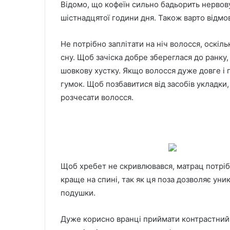
Відомо, що кофеїн сильно бадьорить нервову
шістнадцятої години дня. Також варто відмов
Не потрібно заплітати на ніч волосся, оскі
сну. Щоб зачіска добре збереглася до ранку
шовкову хустку. Якщо волосся дуже довге і г
гумок. Щоб позбавитися від засобів укладки
розчесати волосся.
Щоб хребет не скривлювався, матрац потріб
краще на спині, так як ця поза дозволяє уни
подушки.
Дуже корисно вранці приймати контрастний