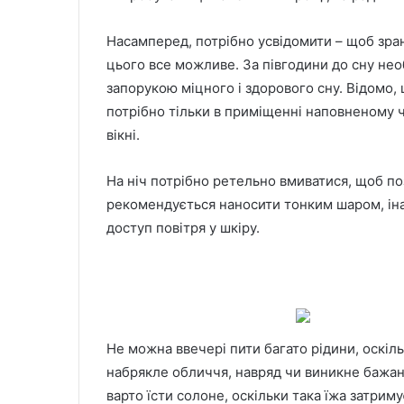
Насамперед, потрібно усвідомити – щоб зран
цього все можливе. За півгодини до сну необ
запорукою міцного і здорового сну. Відомо,
потрібно тільки в приміщенні наповненому 
вікні.
На ніч потрібно ретельно вмиватися, щоб по
рекомендується наносити тонким шаром, іна
доступ повітря у шкіру.
Не можна ввечері пити багато рідини, оскіл
набрякле обличчя, навряд чи виникне бажа
варто їсти солоне, оскільки така їжа затриму