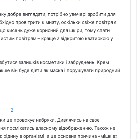
ку добре виглядати, потрібно увечері зробити для
хідно провітрити кімнату, оскільки свіже повітря є
 що кисень дуже корисний для шкіри, тому спати
чистим повітрям – краще з відкритою кватиркою у
збутися залишків косметики і забруднень. Крем
кше він буде діяти як маска і порушувати природний
ьки це провокує набряки. Дивлячись на своє
ння посміхатись власному відображенню. Також не
є рідину в організмі, а це основна причина «мішків»