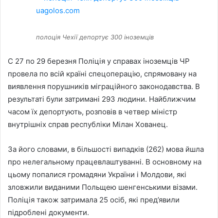
полоція Чехії депортує 300 іноземців
C 27 по 29 березня Поліція у справах іноземців ЧР
провела по всій країні спецоперацію, спрямовану на
виявлення порушників міграційного законодавства. В
результаті були затримані 293 людини. Найближчим
часом їх депортують, розповів в четвер міністр
внутрішніх справ республіки Мілан Хованец.
За його словами, в більшості випадків (262) мова йшла
про нелегальному працевлаштуванні. В основному на
цьому попалися громадяни України і Молдови, які
зловжили виданими Польщею шенгенськими візами.
Поліція також затримала 25 осіб, які пред’явили
підроблені документи.