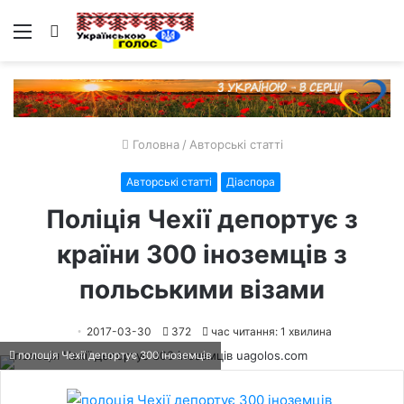
Меню
Пошук
Головна
/
Авторські статті
Авторські статті
Діаспора
Поліція Чехії депортує з
країни 300 іноземців з
польськими візами
2017-03-30
372
час читання: 1 хвилина
полоція Чехії депортує 300 іноземців