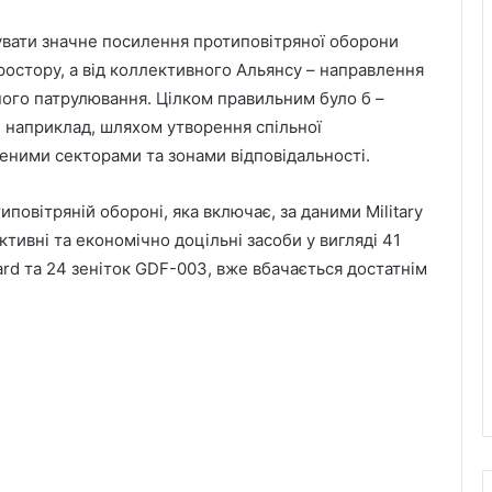
кувати значне посилення протиповітряної оборони
ростору, а від коллективного Альянсу – направлення
ного патрулювання. Цілком правильним було б –
, наприклад, шляхом утворення спільної
леними секторами та зонами відповідальності.
повітряній обороні, яка включає, за даними Military
тивні та економічно доцільні засоби у вигляді 41
rd та 24 зеніток GDF-003, вже вбачається достатнім