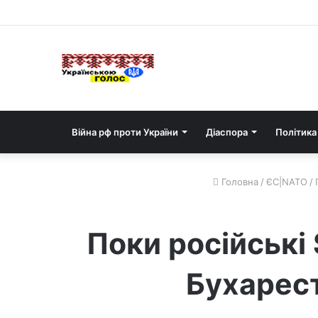
Війна рф проти України
Діаспора
Політика
Головна
/
ЄС|NATO
/
Поки російські 
Бухарест