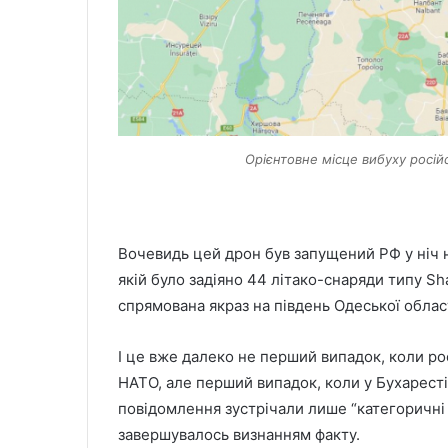
Орієнтовне місце вибуху росій
Вочевидь цей дрон був запущений РФ у ніч на
якій було задіяно 44 літако-снаряди типу Sh
спрямована якраз на південь Одеської област
І це вже далеко не перший випадок, коли рос
НАТО, але перший випадок, коли у Бухаресті
повідомлення зустрічали лише “категоричні 
завершувалось визнанням факту.