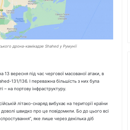
ського дрона-камікадзе Shahed у Румунії
 13 вересня під час чергової масованої атаки, в
ahed-131/136. І переважна більшість з них була
і – на портову інфраструктуру.
ійській літако-снаряд вибухає на території країни
 доволі швидко про це повідомили. Бо до цього всі
спростування”, яке лише через декілька діб