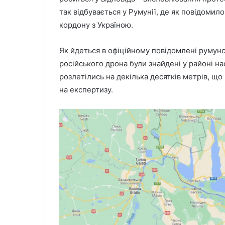
так відбувається у Румунії, де як повідомил
кордону з Україною.
Як йдеться в офіційному повідомлені румун
російського дрона були знайдені у районі н
розлетілись на декілька десятків метрів, що 
на експертизу.