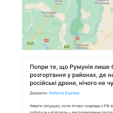
Попри те, що Румунія лише G
розгортання у районах, де н
російські дрони, нічого не ч
Джерело:
Defence Express
Уявити ситуацію, коли літако-снаряди з РФ в
робиться у відповідь – висловлювання проте