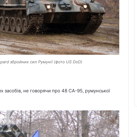
pard збройних сил Румунії (фото US DoD)
х засобів, не говорячи про 48 CA-95, румунської