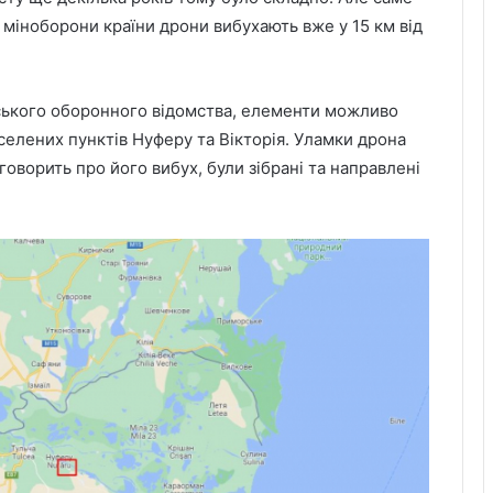
о міноборони країни дрони вибухають вже у 15 км від
ського оборонного відомства, елементи можливо
аселених пунктів Нуферу та Вікторія. Уламки дрона
говорить про його вибух, були зібрані та направлені