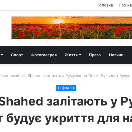
Головна
Про на
Спорт
Фотогалерея
Життя
Право
Новини
Поки російські Shahed залітають у Румунію на 15 км, Бухарест будує
ЄС|NATO
Shahed залітають у Р
 будує укриття для 