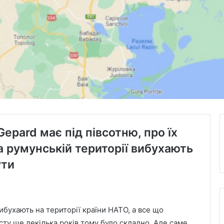
epard має під півсотню, про їх
а румунській території вибухають
ути
ибухають на території країни НАТО, а все що
сту ще декілька років тому було складно. Але саме