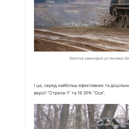
Зенітна самохідна установка Ge
І це, серед найбільш ефективних та доцільни
версії “Стрела-1” та 16 ЗРК “Оса”.