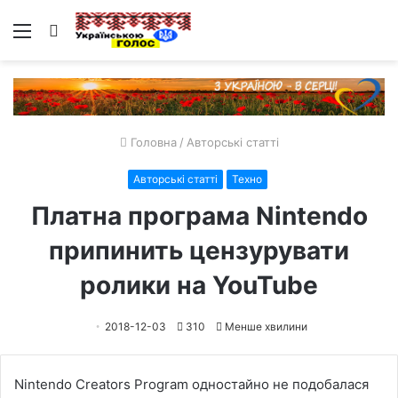
Меню
Пошук
Головна
/
Авторські статті
Авторські статті
Техно
Платна програма Nintendo
припинить цензурувати
ролики на YouTube
2018-12-03
310
Менше хвилини
Nintendo Creators Program одностайно не подобалася