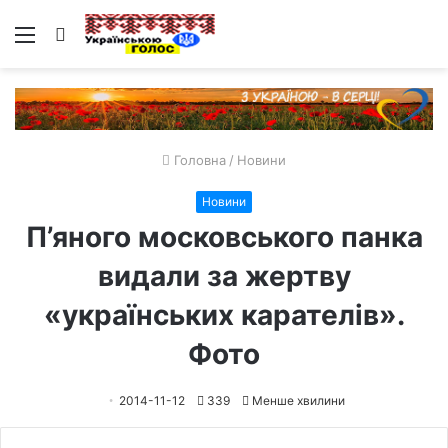
Меню
Пошук
Головна
/
Новини
Новини
П’яного московського панка
видали за жертву
«українських карателів».
Фото
2014-11-12
339
Менше хвилини