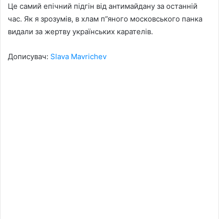
Це самий епічний підгін від антимайдану за останній
час. Як я зрозумів, в хлам п”яного московського панка
видали за жертву українських карателів.
Дописувач:
Slava Mavrichev