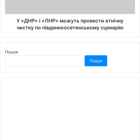
У «ДНР» і «ЛНР» можуть провести етнічну
чистку по південноосетинському сценарію
Пошук
Пошук