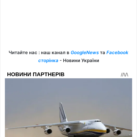
Читайте нас : наш канал в
GoogleNews
та
Facebook
сторінка
- Новини України