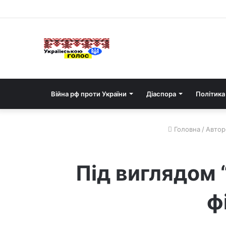
Війна рф проти України
Діаспора
Політика
Головна
/
Авторс
Під виглядом 
ф