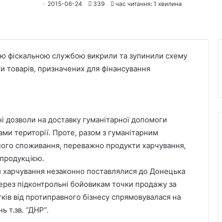
2015-06-24
339
час читання: 1 хвилина
ою фіскальною службою викрили та зупинили схему
и товарів, призначених для фінансування
йні дозволи на доставку гуманітарної допомоги
ми території. Проте, разом з гуманітарним
ного споживання, переважно продукти харчування,
 продукцією.
и харчування незаконно поставлялися до Донецька
через підконтрольні бойовикам точки продажу за
ків від протиправного бізнесу спрямовувалася на
 т.зв. “ДНР”.