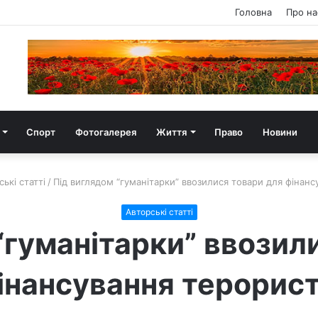
Головна
Про на
Спорт
Фотогалерея
Життя
Право
Новини
ькі статті
/
Під виглядом “гуманітарки” ввозилися товари для фінанс
Авторські статті
“гуманітарки” ввозил
інансування терорист