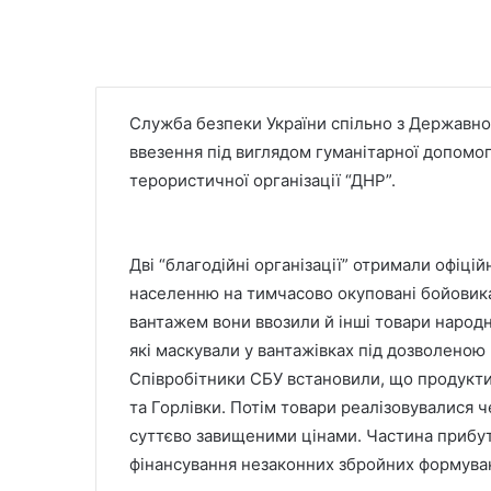
Служба безпеки України спільно з Державн
ввезення під виглядом гуманітарної допомог
терористичної організації “ДНР”.
Дві “благодійні організації” отримали офіці
населенню на тимчасово окуповані бойовика
вантажем вони ввозили й інші товари народ
які маскували у вантажівках під дозволеною
Співробітники СБУ встановили, що продукт
та Горлівки. Потім товари реалізовувалися 
суттєво завищеними цінами. Частина прибут
фінансування незаконних збройних формувань