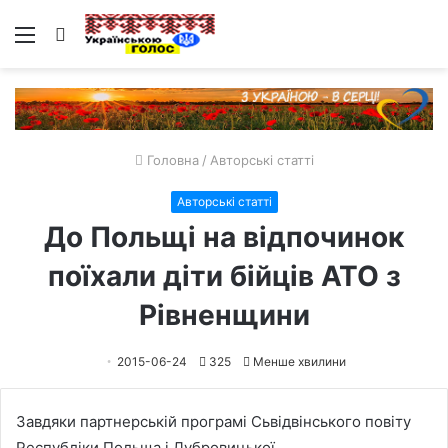
Меню
Пошук
Головна
/
Авторські статті
Авторські статті
До Польщі на відпочинок
поїхали діти бійців АТО з
Рівненщини
2015-06-24
325
Менше хвилини
Завдяки партнерській програмі Сьвідвінського повіту
Республіки Польща і Дубровицької