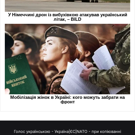
Голос українською - Україна|ЄС|NATO - при копіюванні