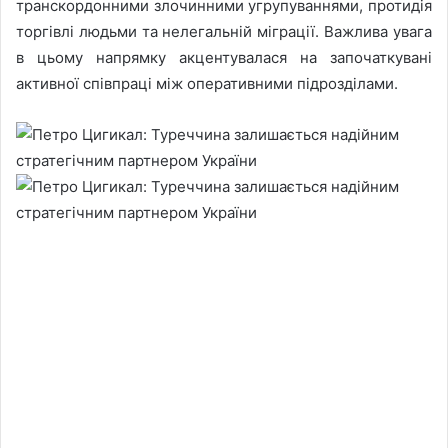
транскордонними злочинними угрупуваннями, протидія
торгівлі людьми та нелегальній міграції. Важлива увага
в цьому напрямку акцентувалася на започаткувані
активної співпраці між оперативними підрозділами.