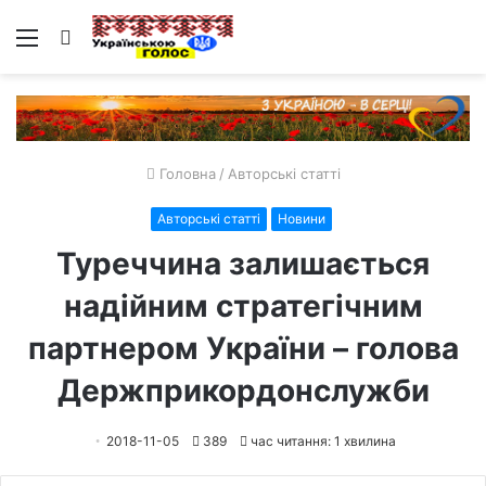
Меню
Пошук
Головна
/
Авторські статті
Авторські статті
Новини
Туреччина залишається
надійним стратегічним
партнером України – голова
Держприкордонслужби
2018-11-05
389
час читання: 1 хвилина