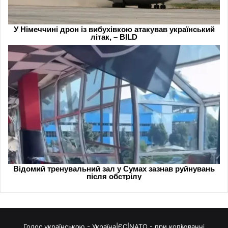
Голос українською - Україна|ЄС|NATO - при копіюванні