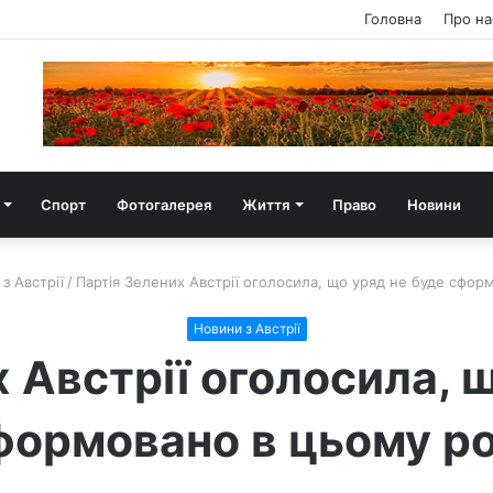
Головна
Про на
Спорт
Фотогалерея
Життя
Право
Новини
з Австрії
/
Партія Зелених Австрії оголосила, що уряд не буде сфор
Новини з Австрії
 Австрії оголосила, 
формовано в цьому ро