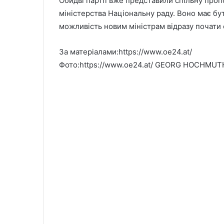
Обидві партії вже представили спільну про
міністерства Національну раду. Воно має бут
можливість новим міністрам відразу почати 
За матеріалами:https://www.oe24.at/
Фото:https://www.oe24.at/ GEORG HOCHMUT