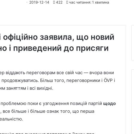
2019-12-14
422
час читання: 1 хвилина
 офіційно заявила, що новий
о і приведений до присяги
ер віддають переговорам все свій час — вчора вони
чі продовжуватись. Більш того, переговорники і ÖVP і
 заняттям і всі вихідні.
 проблемою поки є узгодження позицій партій
щодо
, все більше і більше ознак того, що перша
реальністю.