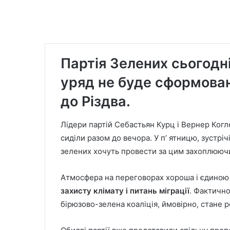
Партія Зелених сьогодні
уряд
не буде сформован
до Різдва
.
Лідери партій Себастьян Курц і Вернер Когл
сиділи разом до вечора. У п’ ятницю, зустрі
зелених хочуть провести за цим захоплюючим
Атмосфера на переговорах хороша і єдиною
захисту клімату і питань міграції
. Фактично
бірюзово-зелена коаліція, ймовірно, стане 