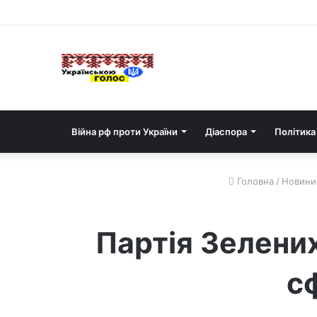
Війна рф проти України
Діаспора
Політика
Головна
/
Новини 
Партія Зелених
с