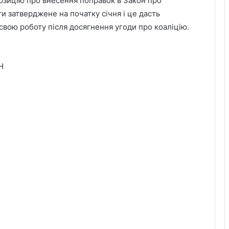
позицію про внесення поправок в Закон про
и затверджене на початку січня і це дасть
свою роботу після досягнення угоди про коаліцію.
H