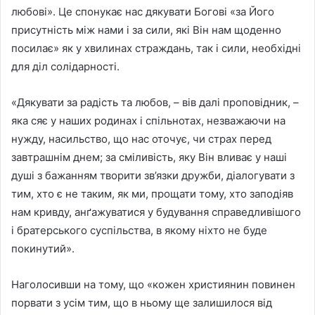
любові». Це спонукає нас дякувати Богові «за Його
присутність між нами і за сили, які Він нам щоденно
посилає» як у хвилинах страждань, так і сили, необхідні
для діл солідарності.
«Дякувати за радість та любов, – вів далі проповідник, –
яка сяє у наших родинах і спільнотах, незважаючи на
нужду, насильство, що нас оточує, чи страх перед
завтрашнім днем; за сміливість, яку Він вливає у наші
душі з бажанням творити зв’язки дружби, діалогувати з
тим, хто є не таким, як ми, прощати тому, хто заподіяв
нам кривду, анґажуватися у будування справедливішого
і братерського суспільства, в якому ніхто не буде
покинутий».
Наголосивши на тому, що «кожен християнин повинен
порвати з усім тим, що в ньому ще залишилося від