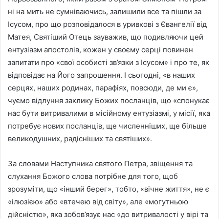
ні на мить не сумніваючись, залишили все та пішли за
Ісусом, про що розповідалося в уривкові з Євангелії від
Матея, Святіший Отець зауважив, що подивляючи цей
ентузіазм апостолів, кожен у своєму серці повинен
запитати про «свої особисті зв’язки з Ісусом» і про те, як
відповідає на Його запрошення. І сьогодні, «в наших
серцях, наших родинах, парафіях, повсюди, де ми є»,
чуємо відлуння заклику Божих посланців, що «спонукає
нас бути витривалими в місійному ентузіазмі, у місії, яка
потребує нових посланців, ще численніших, ще більше
великодушних, радісніших та святіших».
За словами Наступника святого Петра, звіщення та
слухання Божого слова потрібне для того, щоб
зрозуміти, що «інший берег», тобто, «вічне життя», не є
«ілюзією» або «втечею від світу», але «могутньою
дійсністю», яка зобов’язує нас «до витривалості у вірі та