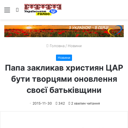
Меню
Пошук
Головна
/
Новини
Новини
Папа закликав християн ЦAР
бути творцями оновлення
своєї батьківщини
2015-11-30
342
2 хвилин читання