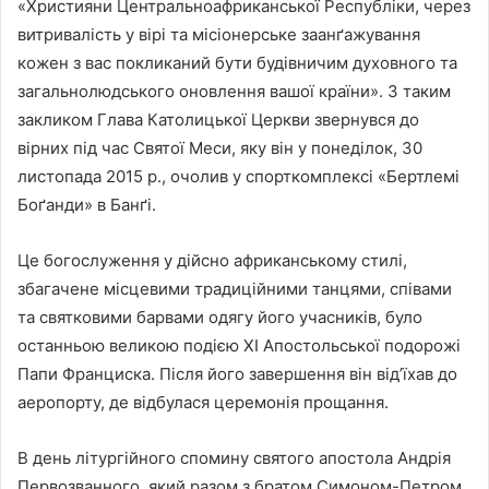
«Християни Центральноафриканської Республіки, через
витривалість у вірі та місіонерське заанґажування
кожен з вас покликаний бути будівничим духовного та
загальнолюдського оновлення вашої країни». З таким
закликом Глава Католицької Церкви звернувся до
вірних під час Святої Меси, яку він у понеділок, 30
листопада 2015 р., очолив у спорткомплексі «Бертлемі
Боґанди» в Банґі.
Це богослуження у дійсно африканському стилі,
збагачене місцевими традиційними танцями, співами
та святковими барвами одягу його учасників, було
останньою великою подією ХІ Апостольської подорожі
Папи Франциска. Після його завершення він від’їхав до
аеропорту, де відбулася церемонія прощання.
В день літургійного спомину святого апостола Андрія
Первозванного, який разом з братом Симоном-Петром