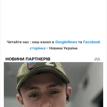
Читайте нас : наш канал в
GoogleNews
та
Facebook
сторінка
- Новини України