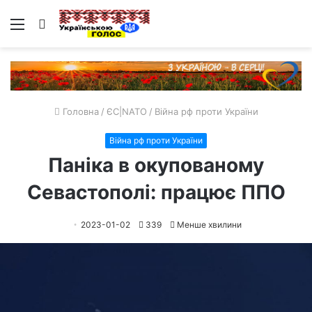
Меню
Пошук
Головна
/
ЄС|NATO
/
Війна рф проти України
Війна рф проти України
Паніка в окупованому
Севастополі: працює ППО
2023-01-02
339
Менше хвилини