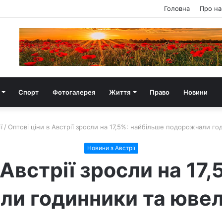
Головна
Про на
Спорт
Фотогалерея
Життя
Право
Новини
ї
/
Оптові ціни в Австрії зросли на 17,5%: найбільше подорожчали го
Новини з Австрії
 Австрії зросли на 17
и годинники та ювел