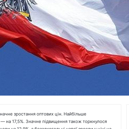
 значне зростання оптових цін. Найбільше
 — на 17,5%. Значне підвищення також торкнулося
жчали на 12,9%, а безалкогольні напої зросли у ціні на