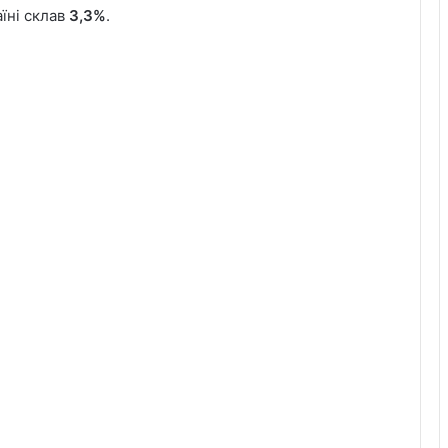
аїні склав
3,3%
.