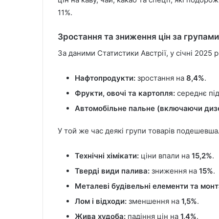
11%.
Зростання та зниження цін за групами
За даними Статистики Австрії, у січні 2025
Нафтопродукти:
зростання на
8,4%
.
Фрукти, овочі та картопля:
середнє пі
Автомобільне пальне (включаючи диз
У той же час деякі групи товарів подешевша
Технічні хімікати:
ціни впали на
15,2%
.
Тверді види палива:
зниження на
15%
.
Металеві будівельні елементи та монт
Лом і відходи:
зменшення на
1,5%
.
Жива худоба:
падіння цін на
1,4%
.