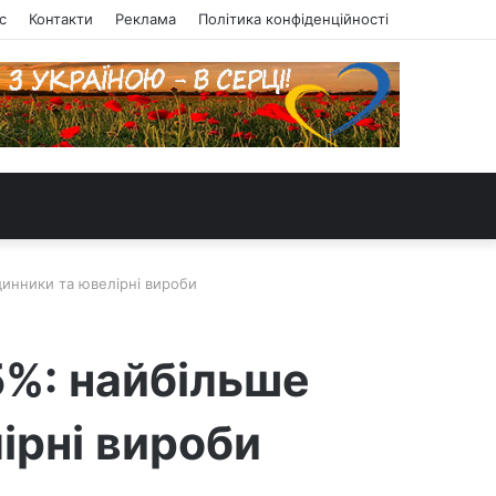
с
Контакти
Реклама
Політика конфіденційності
динники та ювелірні вироби
,5%: найбільше
ірні вироби