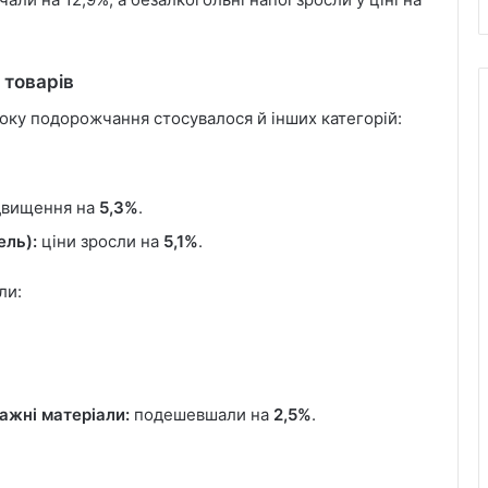
 товарів
 року подорожчання стосувалося й інших категорій:
двищення на
5,3%
.
ель):
ціни зросли на
5,1%
.
ли:
ажні матеріали:
подешевшали на
2,5%
.