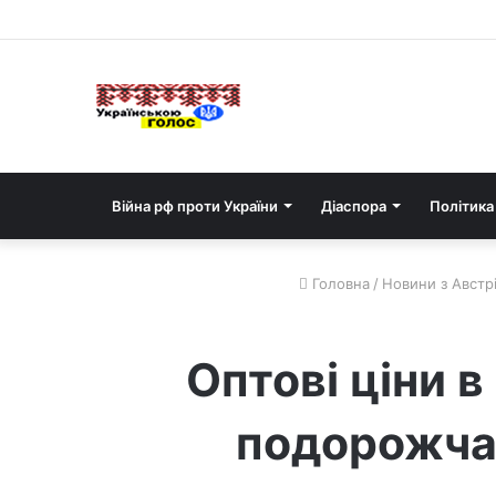
Війна рф проти України
Діаспора
Політика
Головна
/
Новини з Австрі
Оптові ціни в
подорожчал