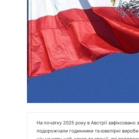
На початку 2025 року в Австрії зафіксовано
подорожчали годинники та ювелірні вироби
цін на каву, чай, какао та спеції, які подоро