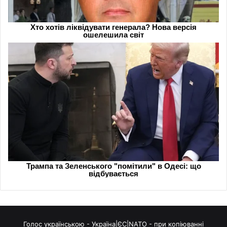
Голос українською - Україна|ЄС|NATO - при копіюванні