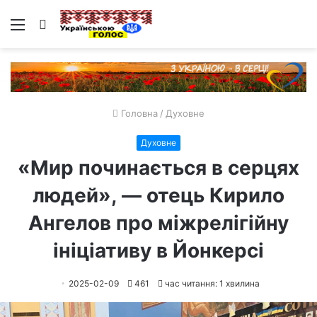
Меню
Пошук
Головна
/
Духовне
Духовне
«Мир починається в серцях
людей», — отець Кирило
Ангелов про міжрелігійну
ініціативу в Йонкерсі
2025-02-09
461
час читання: 1 хвилина