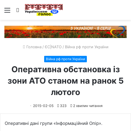
Меню
Пошук
Головна
/
ЄС|NATO
/
Війна рф проти України
Війна рф проти України
Оперативна обстановка із
зони АТО станом на ранок 5
лютого
2015-02-05
323
2 хвилин читання
Оперативні дані групи «Інформаційний Опір».