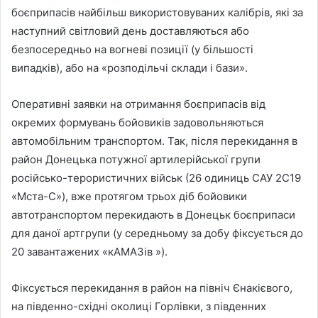
боєприпасів найбільш використовуваних калібрів, які за
наступний світловий день доставляються або
безпосередньо на вогневі позиції (у більшості
випадків), або на «розподільчі склади і бази».
Оперативні заявки на отримання боєприпасів від
окремих формувань бойовиків задовольняються
автомобільним транспортом. Так, після перекидання в
район Донецька потужної артилерійської групи
російсько-терористичних військ (26 одиниць САУ 2С19
«Мста-С»), вже протягом трьох діб бойовики
автотранспортом перекидають в Донецьк боєприпаси
для даної артгрупи (у середньому за добу фіксується до
20 завантажених «кАМАЗів »).
Фіксується перекидання в район на північ Єнакієвого,
на південно-східні околиці Горлівки, з південних