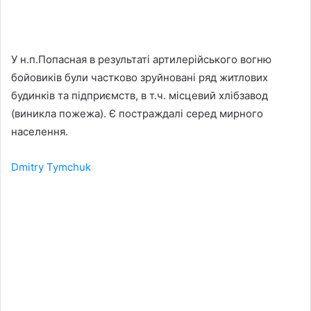
У н.п.Попасная в результаті артилерійського вогню
бойовиків були частково зруйновані ряд житлових
будинків та підприємств, в т.ч. місцевий хлібзавод
(виникла пожежа). Є постраждалі серед мирного
населення.
Dmitry Tymchuk