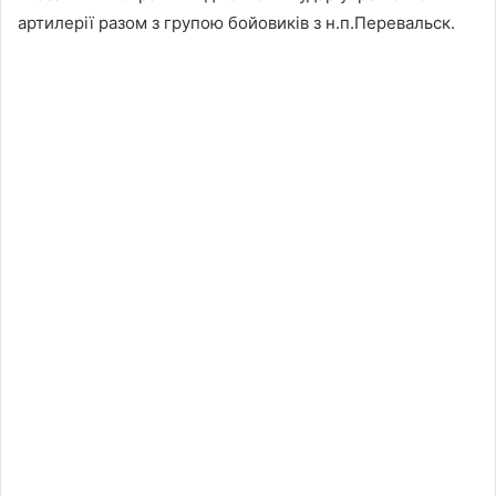
артилерії разом з групою бойовиків з н.п.Перевальск.