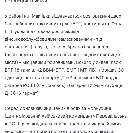
детонаційні вибухи.
У районі н.п.Макіївка відзначається розгортання двох
батальйонних тактичних груп (БТГ) противника. Одна
БТГ укомплектована російськими
військовослужбовцями (замаскованими «під
ополчення»), друга, гірше озброєна і оснащена
(розгорнута на північних і північно-східних околицях
міста) – місцевими бойовиками. Всього у складі двох
БТГ 18 танків, 42 ББМ (БТР, БМП і МТ-ЛБ), порядку 30
одиниць автотранспорту. До«Російської» БТГ додана
батарея РСЗВ (6 установок) і батарея 122-мм гаубиць
Д-30 (6 гармат).
Серед бойовиків, знищених в боях за Чорнухине,
ідентифікований «військовий комендант» Перевальська
х Г.С.Шірко, «підполковник», представник російських
«козаків» – потрапив під вогневий удар української