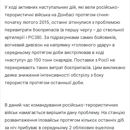
У ході активних наступальних дій, які вели російсько-
терористичні війська на Донбасі протягом січня-
початку лютого 2015, останні зіткнулися з проблемою
перевитрати боєприпасів (в першу чергу – до ствольної
артилерії і РСЗВ). За підрахунками самих бойовиків,
вогневий дивізіон на напрямку «головного удару» в
середньому протягом доби вистрілював в ході
«наступу» до 150 тонн снарядів. Поставки з Росії не
перекривають таких витрат боєприпасів. Цим викликано
деяке зниження інтенсивності обстрілу з боку
терористів протягом останньої доби.
В даний час командування російсько-терористичних
військ намагається вирішити дану проблему. На станцію
розвантаження Іловайськ протягом кількох останніх діб
за ніч прибуває в середньому 2 облікових ешелона