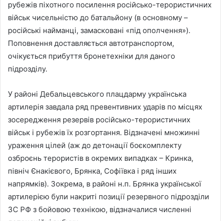
рубежів піхотного посилення російсько-терористичних
військ чисельністю до батальйону (в основному –
російські найманці, замасковані «під ополчення»).
Поповнення доставляється автотранспортом,
очікується прибуття бронетехніки для даного
підрозділу.
У районі Дебальцевського плацдарму українська
артилерія завдала ряд превентивних ударів по місцях
зосередження резервів російсько-терористичних
військ і рубежів їх розгортання. Відзначені множинні
ураження цілей (аж до детонації боєкомплекту
озброєнь терористів в окремих випадках – Кринка,
північ Єнакієвого, Брянка, Софіївка і ряд інших
напрямків). Зокрема, в районі н.п. Брянка української
артилерією були накриті позиції резервного підрозділи
ЗС РФ з бойовою технікою, відзначалися численні