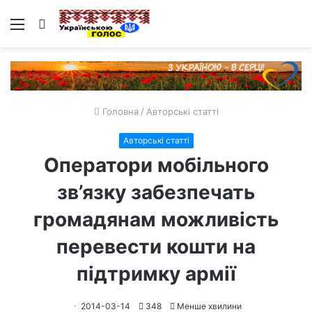
Меню
Пошук
Головна
/
Авторські статті
Авторські статті
Оператори мобільного
зв’язку забезпечать
громадянам можливість
перевести кошти на
підтримку армії
2014-03-14
348
Менше хвилини