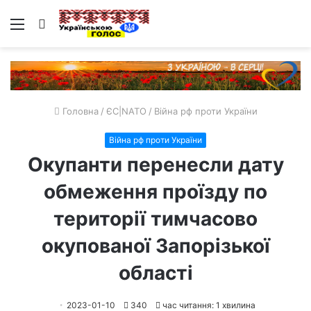
Меню
Пошук
Головна
/
ЄС|NATO
/
Війна рф проти України
Війна рф проти України
Окупанти перенесли дату
обмеження проїзду по
території тимчасово
окупованої Запорізької
області
2023-01-10
340
час читання: 1 хвилина