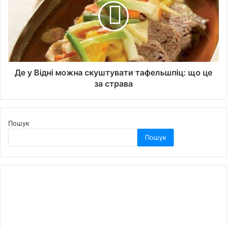
Де у Відні можна скуштувати тафельшпіц: що це
за страва
Пошук
Пошук