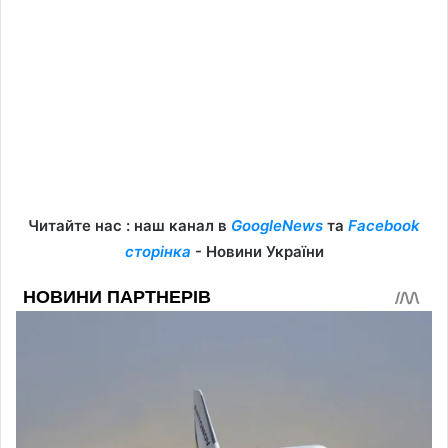
Читайте нас : наш канал в
GoogleNews
та
Facebook
сторінка
- Новини України