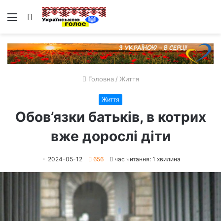
Меню
Пошук
Головна
/
Життя
Життя
Обов’язки батьків, в котрих
вже дорослі діти
2024-05-12
656
час читання: 1 хвилина