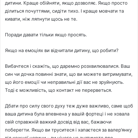
дитини. Краще обійняти, якщо дозволяє. Якщо просто
ділиться почуттями, сидіти тихо. І краще мовчати та
кивати, ніж ляпнути щось не те.
Поради давати тільки якщо просять.
Якщо на емоціях ви відчитали дитину, що робити?
Вибачтеся і скажіть, що даремно розхвилювалися. Ваш
син чи дочка повинні знати, що ви можете витримувати,
що його емоції чи неправильні дії вас не зруйнують.
Тоді є можливість, що контакт не перерветься.
Дбати про силу свого духу теж дуже важливо, саме щоб
ваша дитина була впевнена у вашій фортеці і не ховала
свій справжній важкий досвід від вас, бажаючи
поберегти. Якщо ви труситеся і хапаєтеся за валер’янку
від кожної новини – ви нічого не знатимете про