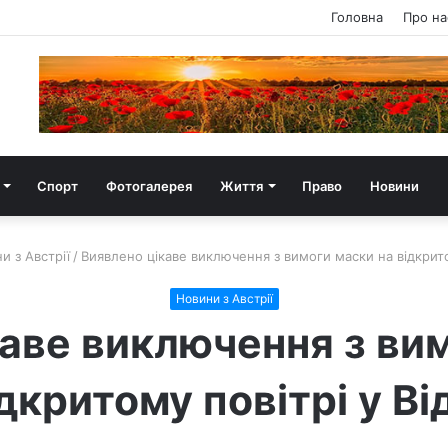
Головна
Про на
Спорт
Фотогалерея
Життя
Право
Новини
и з Австрії
/
Виявлено цікаве виключення з вимоги маски на відкритом
Новини з Австрії
аве виключення з ви
дкритому повітрі у Ві