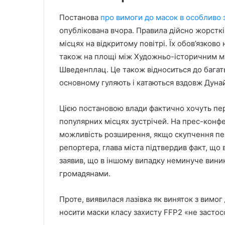
Постанова
про вимоги до масок в особливо 
опублікована вчора. Правила дійсно жорсткі.
місцях на відкритому повітрі. Їх обов’язков
також на площі між Художньо-історичним муз
Шведенплац. Це також відноситься до багат
основному гуляють і катаються вздовж Дунай
Цією постановою влади фактично хочуть пе
популярних місцях зустрічей. На прес-конфе
можливість розширення, якщо скупчення пере
репортера, глава міста підтвердив факт, що
заявив, що в іншому випадку неминуче виник
громадянами.
Проте, виявилася лазівка ​​як виняток з вимо
носити маски класу захисту FFP2 «не застосо