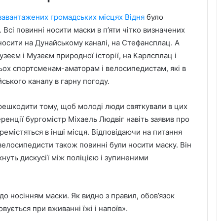
завантажених громадських місцях Відня
було
 Всі повинні носити маски в п’яти чітко визначених
о носити на Дунайському каналі, на Стефансплац. А
еєм і Музеєм природної історії, на Карлсплац і
ьох спортсменам-аматорам і велосипедистам, які в
ського каналу в гарну погоду.
решкодити тому, щоб молоді люди святкували в цих
ренції бургомістр Міхаель Людвіг навіть заявив про
містяться в інші місця. Відповідаючи на питання
 велосипедисти також повинні були носити маску. Він
нуть дискусії між поліцією і зупиненими
г до носінням маски. Як видно з правил, обов’язок
вується при вживанні їжі і напоїв».