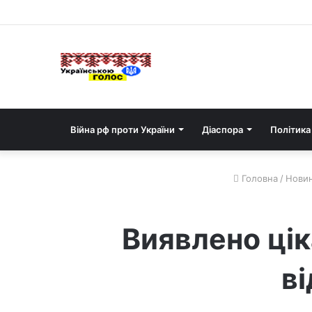
Війна рф проти України
Діаспора
Політика
Головна
/
Новин
Виявлено цік
ві