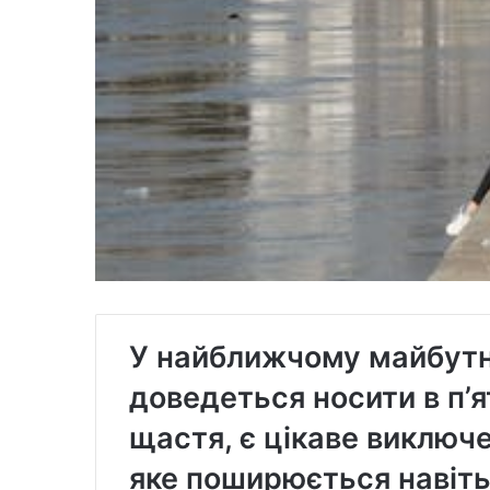
У найближчому майбут
доведеться носити в п’я
щастя, є цікаве виключе
яке поширюється навіть