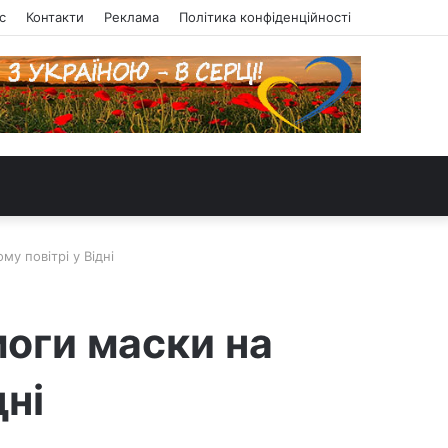
с
Контакти
Реклама
Політика конфіденційності
у повітрі у Відні
моги маски на
дні