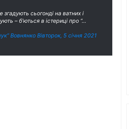
 згадують сьогонді на ватних і
ують – б’ються в істериці про “…
ук” Вовнянко
Вівторок, 5 січня 2021