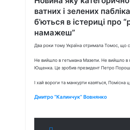
Новина яку категорично
ватних і зелених паблік
б’ються в істериці про “
намажеш”
Два роки тому Україна отримала Томос, що с
Не вийшло в гетьмана Мазепи. Не вийшло в
Ющенка. Це зробив президент Петро Порош
І хай вороги та манкурти казяться, Помісна ц
Дмитро “Калинчук” Вовнянко