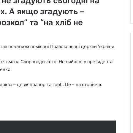
 не згадують сьогодні на
ах. А якщо згадують –
розкол” та “на хліб не
тав початком помісної Православної церкви України.
 гетьмана Скоропадського. Не вийшло у президента
енко.
ерква – це як прапор та герб. Це – на сторіччя.