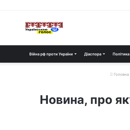
Війна рф проти України
Діаспора
Політика
Головна
Новина, про як