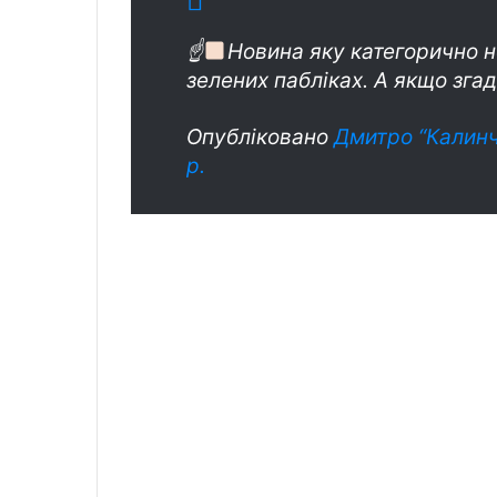
☝
Новина яку категорично не
зелених пабліках. А якщо згад
Опубліковано
Дмитро “Калинч
р.