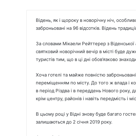
Відень, як і щороку в новорічну ніч, особлив
заброньовані на 96 відсотків. Відень тради
За словами Мікаели Рейттерер з Віденської а
святковий новорічний вечір в місті буде ду
туристів тим, що в ці дні обов’язково знаходи
Хоча готелі та майже повністю заброньовані
переміщенням по місту. До того ж влада і к
в період Різдва і в переддень Нового року, д
крім центру, районів і навіть передмість і м
В цьому році у Відні знову буде багато гостей
залишаються до 2 січня 2019 року.