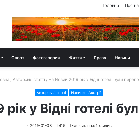
Головна
Про на
Спорт
Фотогалерея
Життя
Право
Новини
овна
/
Авторські статті
/
На Новий 2019 рік у Відні готелі були переп
Авторські статті
Новини з Австрії
 рік у Відні готелі бу
2019-01-03
415
час читання: 1 хвилина