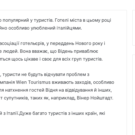
о популярний у туристів. Готелі міста в цьому році
ційно особливо улюблений італійцями.
соціації готельєрів, у переддень Нового року і
же людей. Вона вважає, що Відень приваблює
ться щось цікаве і своє для всіх груп туристів.
, туристи не будуть відчувати проблем з
омпанія Wien Tourismus вживають заходів, особливо
ля натхнення гостей Відня на відвідування й інших,
іст супутників, таких як, наприклад, Вінер Нойштадт.
 з Італії.Дуже багато туристів з інших країн, які