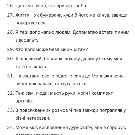
Ця тема вічна, як горизонт неба.
Життя – як бумеранг, куди б його не кинув, завжди
повертається.
Я теж допомагаю людям. Допомагаю встати п’яним
з асфальту.
Хто допоможе бездімним кітам?
Я щасливий, бо я маю кохану дівчину і тому моя
хата не скраю.
На сватанні свого рідного сина до Мелашки вона
випендрювалась, як муха на склі.
Таж самі люди: мають руки, ноги і комплект
органів.
З повсякденних розмов Чіпка завжди потрапляв у
різні негаразди.
Може моє висловлення дурновате, але я спробую