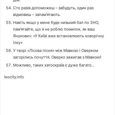
Сто разів допоможеш – забудуть, один раз
відмовиш – запам’ятають.
Навіть якщо у мене буде низький бал по ЗНО,
пам’ятайте, що я не роблю помилок, як ваш
Янукович: «У Київі вже встановлюють новорічну
їлку»
У творі «Лісова пісня» між Мавкою і Оверком
загорілись почуття. Оверко зажигав з Мавкою!
Можливо, таких хатоскраїв є дуже багато…
leocity.info