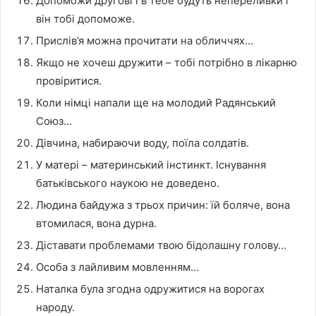
Допоможи другові і в тебе будуть непереливки і
він тобі допоможе.
Прислів’я можна прочитати на обличчях…
Якщо не хочеш дружити – тобі потрібно в лікарню
провіритися.
Коли німці напали ще на молодий Радянський
Союз…
Дівчина, набираючи воду, поїла солдатів.
У матері – материнський інстинкт. Існування
батьківського наукою не доведено.
Людина байдужа з трьох причин: їй боляче, вона
втомилася, вона дурна.
Діставати проблемами твою бідолашну голову…
Особа з лайливим мовленням…
Наталка була згодна одружитися на ворогах
народу.