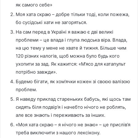
як самого себе»
Моя хата скраю – добре тільки тоді, коли пожежа,
бо сусідські хати не загоряться.
На сам перед в Україні я важаю є дві великі
проблеми – це влада і глупа людська віра. Влада,
на цю тему у мене не хвате й тижня. Більше чим
120 різних налогів, щоб можна було будь кого
ухопити за зад. Як кажится: «М’ясо для катапульт
потрібно завжди».
Будемо бігати, як хом’ячки кожен зі своєю валізою
проблем.
Я наведу приклад стареньких бабусь, які щось там
сидять біля подвір’я і начебто нічого не роблять,
але все знають і переживають за інших.
«Моя хата скраю – я нічого не знаю» – це прислів’я
треба виключити з нашого лексікону.