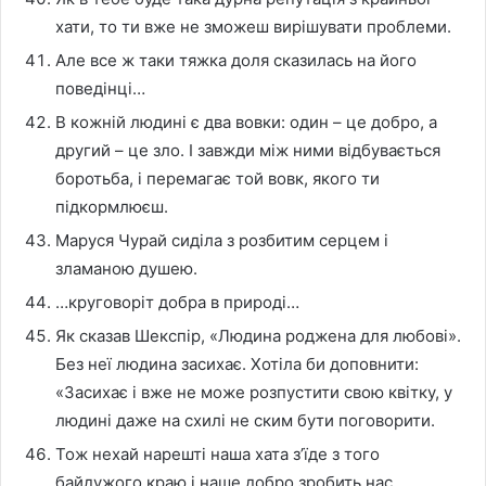
хати, то ти вже не зможеш вирішувати проблеми.
Але все ж таки тяжка доля сказилась на його
поведінці…
В кожній людині є два вовки: один – це добро, а
другий – це зло. І завжди між ними відбувається
боротьба, і перемагає той вовк, якого ти
підкормлюєш.
Маруся Чурай сиділа з розбитим серцем і
зламаною душею.
…круговоріт добра в природі…
Як сказав Шекспір, «Людина роджена для любові».
Без неї людина засихає. Хотіла би доповнити:
«Засихає і вже не може розпустити свою квітку, у
людині даже на схилі не ским бути поговорити.
Тож нехай нарешті наша хата з’їде з того
байдужого краю і наше добро зробить нас