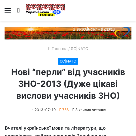
Меню
Пошук
Головна
/
ЄС|NATO
ЄС|NATO
Нові “перли” від учасників
ЗНО-2013 (Дуже цікаві
вислови учасників ЗНО)
2013-07-19
756
3 хвилин читання
Вчителі української мови та літератури, що
перевіряють роботи учасників Зовнішнього