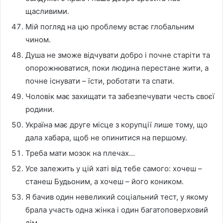
щасливими.
Мій погляд на цю проблему встає глобальним
чином.
Душа не зможе відчувати добро і почне старіти та
опорожнюватися, поки людина перестане жити, а
почне існувати – їсти, роботати та спати.
Чоловік має захищати та забезпечувати честь своєї
родини.
Україна має друге місце з корупції лише тому, що
дала хабара, щоб не опинитися на першому.
Треба мати мозок на плечах…
Усе залежить у цій хаті від тебе самого: хочеш –
станеш Будьоним, а хочеш – його коником.
Я бачив один невеликий соціальний тест, у якому
брала участь одна жінка і один багатоповерховий
дім.