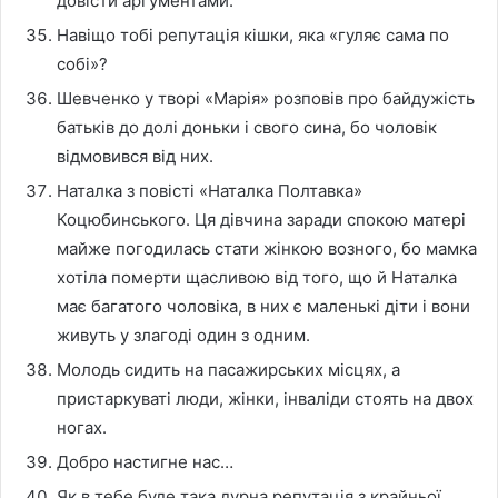
довісти аргументами.
Навіщо тобі репутація кішки, яка «гуляє сама по
собі»?
Шевченко у творі «Марія» розповів про байдужість
батьків до долі доньки і свого сина, бо чоловік
відмовився від них.
Наталка з повісті «Наталка Полтавка»
Коцюбинського. Ця дівчина заради спокою матері
майже погодилась стати жінкою возного, бо мамка
хотіла померти щасливою від того, що й Наталка
має багатого чоловіка, в них є маленькі діти і вони
живуть у злагоді один з одним.
Молодь сидить на пасажирських місцях, а
пристаркуваті люди, жінки, інваліди стоять на двох
ногах.
Добро настигне нас…
Як в тебе буде така дурна репутація з крайньої