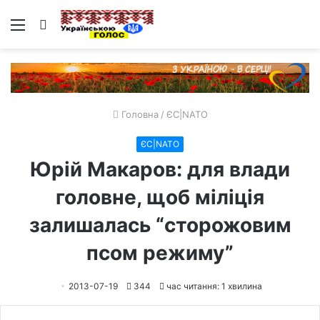
Меню
Пошук
Головна
/
ЄС|NATO
ЄС|NATO
Юрій Макаров: для влади
головне, щоб міліція
залишалась “сторожовим
псом режиму”
2013-07-19
344
час читання: 1 хвилина