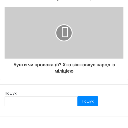
Бунти чи провокації? Хто зіштовхує народ із
міліцією
Пошук
Пошук