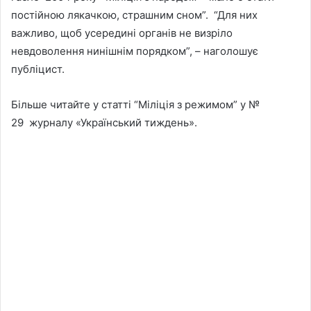
постійною лякачкою, страшним сном”. “Для них
важливо, щоб усередині органів не визріло
невдоволення нинішнім порядком”, – наголошує
публіцист.
Більше читайте у статті “Міліція з режимом” у №
29 журналу «Український тиждень».