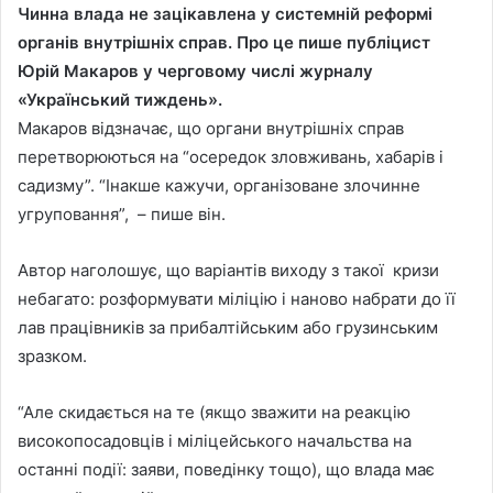
Чинна влада не зацікавлена у системній реформі
органів внутрішніх справ. Про це пише публіцист
Юрій Макаров у черговому числі журналу
«Український тиждень».
Макаров відзначає, що органи внутрішніх справ
перетворюються на “осередок зловживань, хабарів і
садизму”. “Інакше кажучи, організоване злочинне
угруповання”, – пише він.
Автор наголошує, що варіантів виходу з такої кризи
небагато: розформувати міліцію і наново набрати до її
лав працівників за прибалтійським або грузинським
зразком.
“Але скидається на те (якщо зважити на реакцію
високопосадовців і міліцейського начальства на
останні події: заяви, поведінку тощо), що влада має