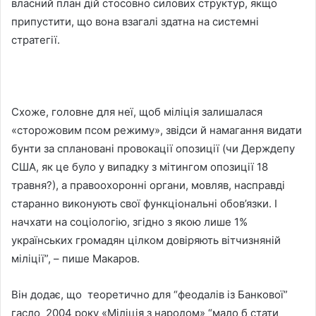
власний план дій стосовно силових структур, якщо
припустити, що вона взагалі здатна на системні
стратегії.
Схоже, головне для неї, щоб міліція залишалася
«сторожовим псом режиму», звідси й намагання видати
бунти за сплановані провокації опозиції (чи Держдепу
США, як це було у випадку з мітингом опозиції 18
травня?), а правоохоронні органи, мовляв, насправді
старанно виконують свої функціональні обов’язки. І
начхати на соціологію, згідно з якою лише 1%
українських громадян цілком довіряють вітчизняній
міліції”, – пише Макаров.
Він додає, що теоретично для “феодалів із Банкової”
гасло 2004 року «Міліція з народом» “мало б стати