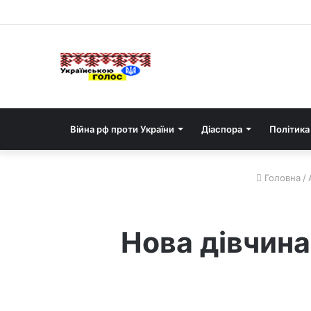
Війна рф проти України
Діаспора
Політика
Головна
/
Нова дівчин