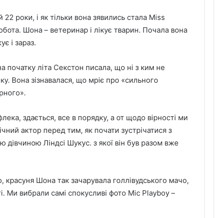
й 22 роки, і як тільки вона зявились стала Miss
робота. Шона – ветеринар і лікує тварин. Почала вона
ує і зараз.
а початку літа Секстон писала, що ні з ким не
ку. Вона зізнавалася, що мріє про «сильного
ірного».
ека, здається, все в порядку, а от щодо вірності ми
річний актор перед тим, як почати зустрічатися з
 дівчиною Ліндсі Шукус. з якої він був разом вже
, красуня Шона так зачарувала голлівудського мачо,
ті. Ми вибрали самі спокусливі фото Міс Playboy –