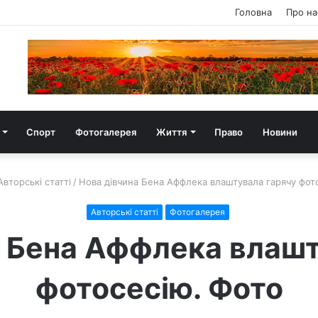
Головна
Про на
Спорт
Фотогалерея
Життя
Право
Новини
Авторські статті
/
Нова дівчина Бена Аффлека влаштувала гарячу фот
Авторські статті
Фотогалерея
а Бена Аффлека влашт
фотосесію. Фото