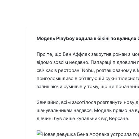
Модель Playboy ходила в бікіні по вулицях 
Про те, що Бен Аффлек закрутив роман з м
відомо зовсім недавно. Папараці підловили 
свічках в ресторані Nobu, розташованому в 
приголомшливо в обтягуючій сукні тілесного
залишаючи сумнівів у тому, що це побачення
Звичайно, всім захотілося розглянути нову 
шанувальникам надався. Модель прямо на вули
дівчині був лише купальник від Версаче.