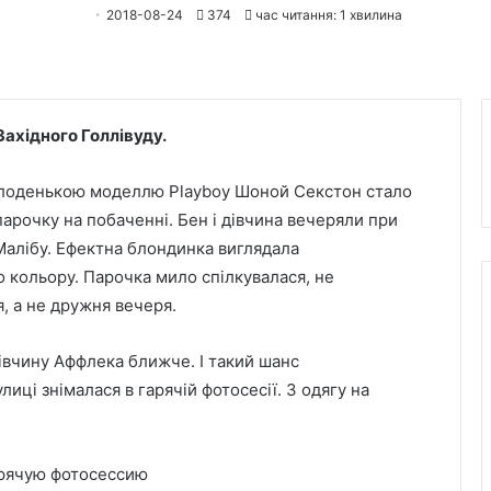
2018-08-24
374
час читання: 1 хвилина
Західного Голлівуду.
олоденькою моделлю Playboy Шоной Секстон стало
парочку на побаченні. Бен і дівчина вечеряли при
Малібу. Ефектна блондинка виглядала
 кольору. Парочка мило спілкувалася, не
, а не дружня вечеря.
дівчину Аффлека ближче. І такий шанс
ці знімалася в гарячій фотосесії. З одягу на