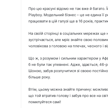
Про цю красуні відомо не так вже й багато. Ї
Playboy. Модельний бізнес – це не єдина її 
працювати в цій галузі ще в 16 років, практик
На своїй сторінці в соціальних мережах ще н
зустрічається, але мріє знайте свою половин
чоловікова з головою на плечах, чесного і в
Що ж, з розумом і сильним характером у Аффл
б не були так упевнені. Адже, здається, 46-
Шоною, забув розлучитися зі своєю постійною
більше року.
Втім, цьому можна знайте причину: можливо
що той втратив голову і забув про все на сві
помилуйтеся самі!