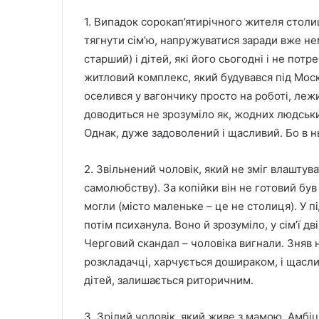
1. Випадок сорокап’ятирічного жителя столи
тягнути сім’ю, напружуватися заради вже нем
старший) і дітей, які його сьогодні і не пот
житловий комплекс, який будувався під Моск
оселився у вагончику просто на роботі, леж
доводиться не зрозуміло як, жодних людськ
Однак, дуже задоволений і щасливий. Бо в нь
2. Звільнений чоловік, який не зміг влаштува
самолюбству). За копійки він не готовий був 
могли (місто маленьке – це не столиця). У п
потім психанула. Воно й зрозуміло, у сім’ї д
Черговий скандал – чоловіка вигнали. Зняв н
розкладачці, харчується дошираком, і щасли
дітей, залишається риторичним.
3. Зрілий чоловік, який живе з мамою. Амбіці