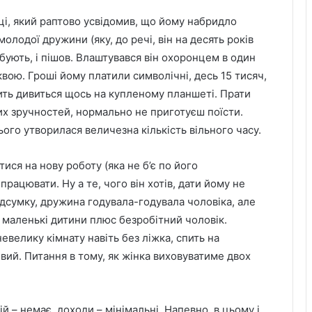
ці, який раптово усвідомив, що йому набридло
олодої дружини (яку, до речі, він на десять років
ребують, і пішов. Влаштувався він охоронцем в один
вою. Гроші йому платили символічні, десь 15 тисяч,
ить дивиться щось на купленому планшеті. Прати
их зручностей, нормально не приготуєш поїсти.
ого утворилася величезна кількість вільного часу.
тися на нову роботу (яка не б’є по його
працювати. Ну а те, чого він хотів, дати йому не
ідсумку, дружина годувала-годувала чоловіка, але
ві маленькі дитини плюс безробітний чоловік.
евелику кімнату навіть без ліжка, спить на
вий. Питання в тому, як жінка виховуватиме двох
й – немає, доходи – мінімальні. Напевно, в цьому і