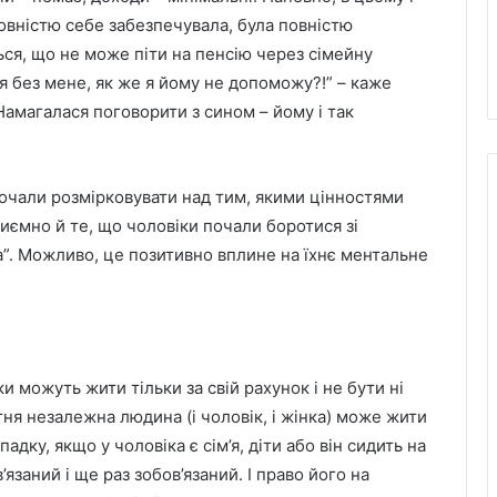
повністю себе забезпечувала, була повністю
ся, що не може піти на пенсію через сімейну
я без мене, як же я йому не допоможу?!” – каже
Намагалася поговорити з сином – йому і так
почали розмірковувати над тим, якими цінностями
иємно й те, що чоловіки почали боротися зі
а”. Можливо, це позитивно вплине на їхнє ментальне
ки можуть жити тільки за свій рахунок і не бути ні
тня незалежна людина (і чоловік, і жінка) може жити
падку, якщо у чоловіка є сім’я, діти або він сидить на
в’язаний і ще раз зобов’язаний. І право його на