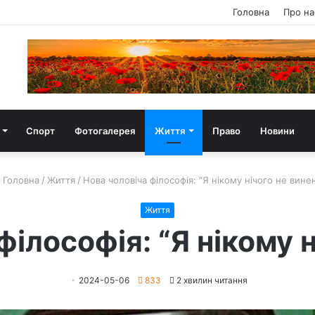
Головна
Про на
Спорт
Фотогалерея
Життя
Право
Новини
Головна
/
Життя
/
Нова чоловіча філософія: “Я нікому нічого не вине
Життя
філософія: “Я нікому н
2024-05-06
833
2 хвилин читання