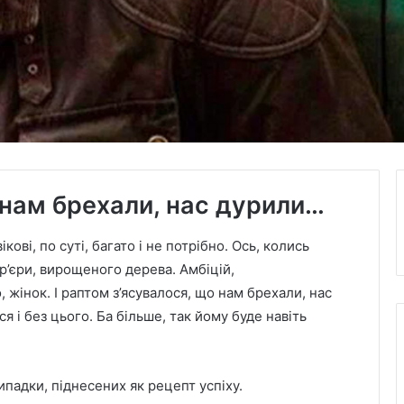
 нам брехали, нас дурили…
ові, по суті, багато і не потрібно. Ось, колись
ар’єри, вирощеного дерева. Амбіцій,
, жінок. І раптом з’ясувалося, що нам брехали, нас
 і без цього. Ба більше, так йому буде навіть
ипадки, піднесених як рецепт успіху.