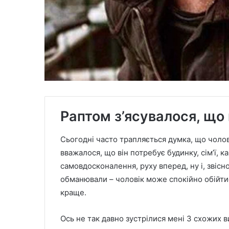
Раптом з’ясувалося, що
Сьогодні часто трапляється думка, що чоловік
вважалося, що він потребує будинку, сім’ї, к
самовдосконалення, руху вперед, ну і, звісно
обманювали – чоловік може спокійно обійтися
краще.
Ось не так давно зустрілися мені 3 схожих в