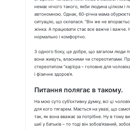
немає нічого такого, якби людина цілком і 
автономною. Однак, 60-річна мама обурюєть
ситуацію, що склалася. “Він же не впораєтьс
жінка. А працювати стає все важче і важче. 
нормально і комфортно.
З одного боку, це добре, що загалом люди 
вони живуть, власними чи стереотипами. Пр
стереотипом “кар’єра – головне для чоловік
і фізичне здоров’я.
Питання полягає в такому.
На мою суто суб’єктивну думку, всі ці чолові
для кого тягарем. Мається на увазі, що само
так, як вона вважає за потрібне. Ну в тому ви
шиї у батьків – то тоді він зобов’язаний, зобо