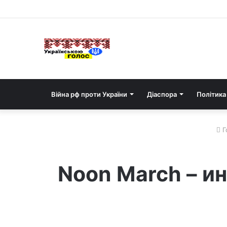
Війна рф проти України
Діаспора
Політика
Г
Noon March – и