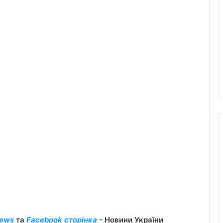
ews
та
Facebook сторінка
- Новини України