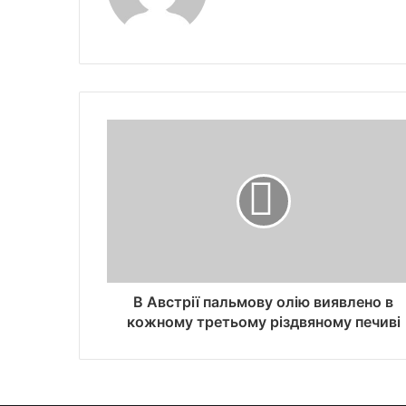
В Австрії пальмову олію виявлено в
кожному третьому різдвяному печиві