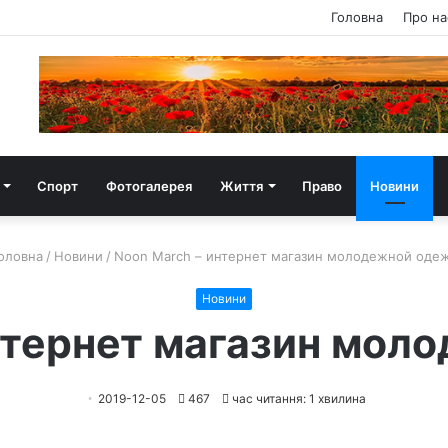
Головна
Про на
Спорт
Фотогалерея
Життя
Право
Новини
оловна
/
Новини
/
Noon March – интернет магазин молодежной оде
Новини
нтернет магазин мо
2019-12-05
467
час читання: 1 хвилина