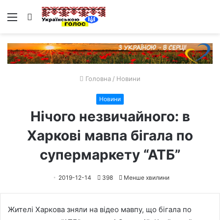
Меню
Пошук
Головна
/
Новини
Новини
Нічого незвичайного: в
Харкові мавпа бігала по
супермаркету “АТБ”
2019-12-14
398
Менше хвилини
Жителі Харкова зняли на відео мавпу, що бігала по