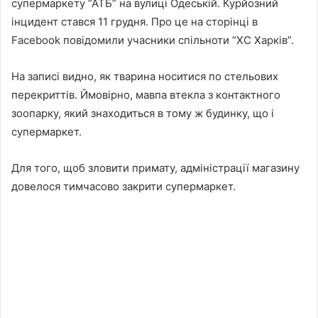
супермаркету “АТБ” на вулиці Одеській. Курйозний
інцидент стався 11 грудня. Про це на сторінці в
Facebook повідомили учасники спільноти “ХС Харків”.
На записі видно, як тварина носитися по стельових
перекриттів. Ймовірно, мавпа втекла з контактного
зоопарку, який знаходиться в тому ж будинку, що і
супермаркет.
Для того, щоб зловити примату, адміністрації магазину
довелося тимчасово закрити супермаркет.