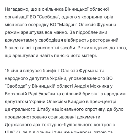
Нагадаємо, що в очільника Вінницької обласної
організації ВО “Свобода”, одного з координаторів
місцевого осередку ВО “Майдан” Олексія Фурмана
режим арештував все майно. За підробленими
документами у свободівця відбирають ресторанний
бізнес та всі транспортні засоби. Режим вдався до того,
що арештували навіть пенсію його матері.
15 січня відбувся брифінг Олексія Фурмана та
народного депутата України, уповноваженого ВО
“Свобода” у Вінницькій області Андрія Мохника у
Верховній Раді України та спільний брифінг з народним
депутатом України Олексієм Кайдою в прес-центрі
центрального Штабу національного спротиву, де було
продемонстровано сфальшовані документи
Державного архітектурно-будівельного контролю
(ДАСК), де під одним і тим же номером, датою та