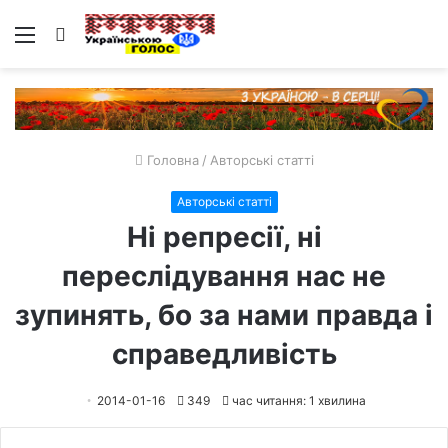
Меню
Пошук
Головна
/
Авторські статті
Авторські статті
Ні репресії, ні
переслідування нас не
зупинять, бо за нами правда і
справедливість
2014-01-16
349
час читання: 1 хвилина