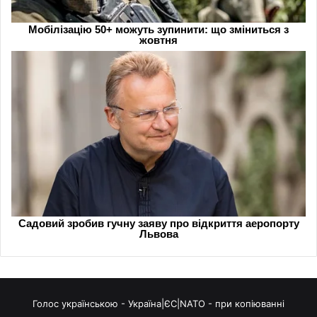
Голос українською - Україна|ЄС|NATO - при копіюванні