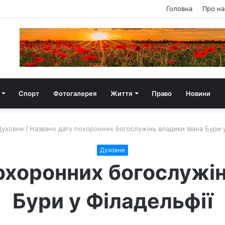
Головна
Про на
Спорт
Фотогалерея
Життя
Право
Новини
Духовне
/
Названо дату похоронних богослужінь владики Івана Бури у
Духовне
охоронних богослужін
Бури у Філадельфії