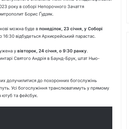
2023 року в соборі Непорочного Зачаття
митрополит Борис Ґудзяк.
анові можна буде в
понеділок, 23 січня, у Соборі
 о 16:30 відбудеться Архиєрейський парастас.
лужена у
вівторок, 24 січня, о 9:30 ранку
.
интарi Святого Андрія в Баунд-Брук, штат Нью-
них долучилитися до похоронних богослужінь
 путь. Усі богослужіння транслюватимуть у прямому
в ютуб та фейсбук.