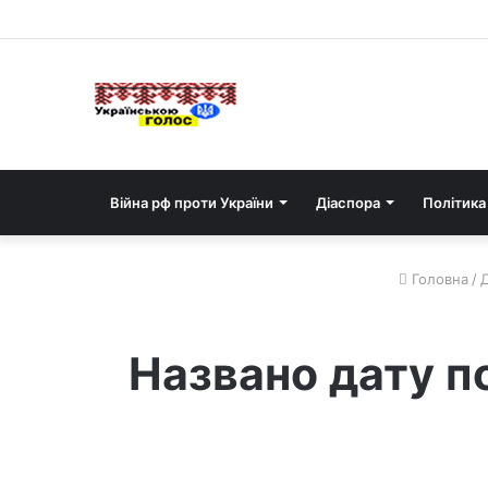
Війна рф проти України
Діаспора
Політика
Головна
/
Названо дату п