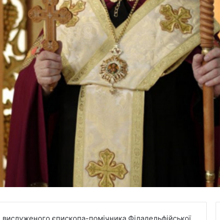
, вислуженого єпископа-помічника Філадельфійської