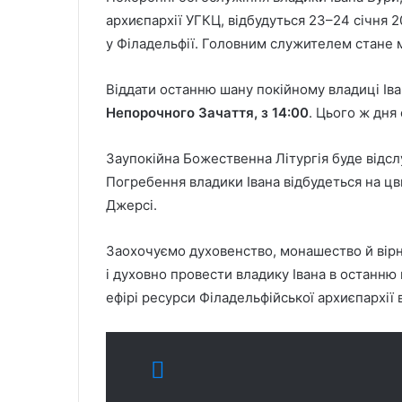
архиєпархії УГКЦ, відбудуться 23–24 січня 
у Філадельфії. Головним служителем стане 
Віддати останню шану покійному владиці Ів
Непорочного Зачаття, з 14:00
. Цього ж дня
Заупокійна Божественна Літургія буде відс
Погребення владики Івана відбудеться на цв
Джерсі.
Заохочуємо духовенство, монашество й вір
і духовно провести владику Івана в останню
ефірі ресурси Філадельфійської архиєпархії 