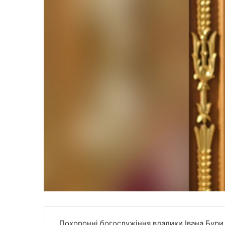
Похоронні богослужіння владики Івана Бури