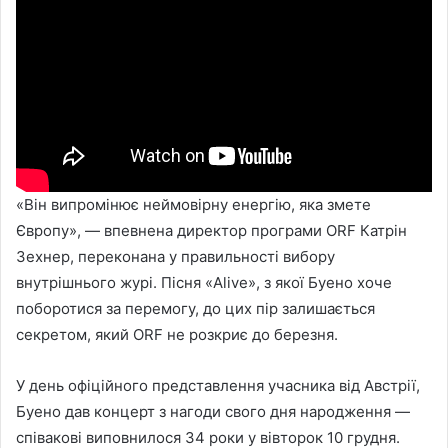
«Він випромінює неймовірну енергію, яка змете
Європу», — впевнена директор програми ORF Катрін
Зехнер, переконана у правильності вибору
внутрішнього журі. Пісня «Alive», з якої Буено хоче
поборотися за перемогу, до цих пір залишається
секретом, який ORF не розкриє до березня.
У день офіційного представлення учасника від Австрії,
Буено дав концерт з нагоди свого дня народження —
співакові виповнилося 34 роки у вівторок 10 грудня.