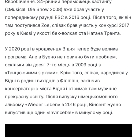
Євробачення. 34-річний переможець кастингу
(«Musical! Die Show 2008) вже брав участь у
попередньому раунді ESC в 2016 році. Після того, як він
там поступився Zoe, співак брав участь у конкурсі 2017
року в Києві у якості бек-волкаліста Натана Трента.
У 2020 році в уродженця Відня тепер буде велика
програма. Але в Буено не повинно бути проблем,
оскільки він досяг 7-го місця в 2009 році з
«Танцюючими зірками». Крім того, співак, народився у
Відні в родині вихідців з Філіппін, закінчив
консерваторію міста Відня і отримав там музичне
прекрасну освіту. Після випуску німецькомовного
альбому «Wieder Leben» в 2016 році, Вінсент Буено
випустив ще один «Invinceble» в минулому році.