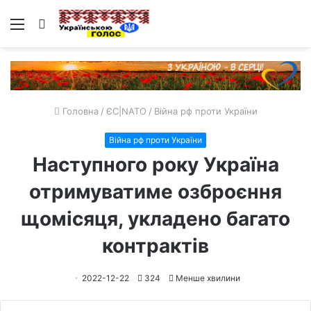
Меню
Пошук
Головна
/
ЄС|NATO
/
Війна рф проти України
Війна рф проти України
Наступного року Україна
отримуватиме озброєння
щомісяця, укладено багато
контрактів
2022-12-22
324
Менше хвилини