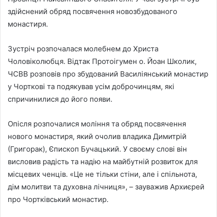
здійснений обряд посвячення новозбудованого
монастиря.
Зустріч розпочалася молебнем до Христа
Чоловіколюбця. Відтак Протоігумен о. Йоан Школик,
ЧСВВ розповів про збудований Василіянський монастир
у Чорткові та подякував усім доброчинцям, які
спричинилися до його появи.
Опісля розпочалися моління та обряд посвячення
нового монастиря, який очолив владика Димитрій
(Григорак), Єпископ Бучацький. У своєму слові він
висловив радість та надію на майбутній розвиток для
місцевих ченців. «Це не тільки стіни, але і спільнота,
дім молитви та духовна лічниця», – зауважив Архиєрей
про Чортківський монастир.