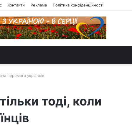
с
Контакти
Реклама
Політика конфіденційності
овна перемога українців
ільки тоді, коли
їнців