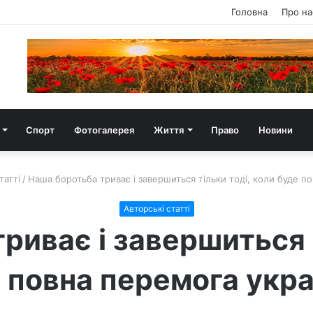
Головна
Про на
Спорт
Фотогалерея
Життя
Право
Новини
татті
/
Наша боротьба триває і завершиться тільки тоді, коли буде п
Авторські статті
риває і завершиться т
 повна перемога укра