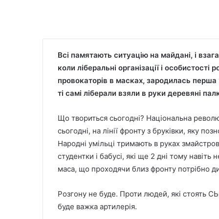
Всі памятають ситуацію на майдані, і взагал
коли ліберальні організації і особистост
провокаторів в масках, зародилась перша 
ті самі ліберали взяли в руки деревяні пал
Що твориться сьогодні? Національна революц
сьогодні, на лінії фронту з бруківки, яку п
Народні умільці тримають в руках змайстров
студентки і бабусі, які ще 2 дні тому навіть
маса, що проходячи близ фронту потрібно ди
Розгону не буде. Проти людей, які стоять 
буде важка артилерія.