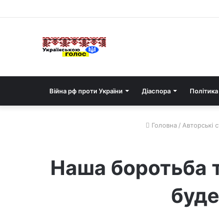
Війна рф проти України
Діаспора
Політика
Головна
/
Авторські с
Наша боротьба т
буде