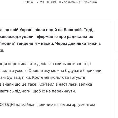
2014-02-20
309
час читання: 1 хвилина
і по всій Україні після подій на Банковій. Тоді,
і розповсюджували інформацію про радикальних
“модна” тенденція – каски. Через декілька тижнів
ки.
ія пережила вже декілька хвиль активності, і
озносили з усього Хрещатику можна будувати барикади.
ані булави, піки. Коктейлі молотова готують
 не знали що це таке. Коктейлів настільки велика
витись під ноги, щоб їх не перекинути.
СЬОГОДНІ на майдані, єдиним вагомим аргументом